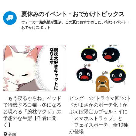
夏休みのイベント・おでかけトピックス
ウォーカー編集部が選ぶ、この夏におすすめしたい旬なイベント・
おでかけスポット
「もう寝るからね」ベッド
ピングーの“トラウマ回”のト
で待機する白猫→冬になる
ドがまさかのポーチ化！か
と現れる「腕枕ヤクザ」の
ぷえぼ限定カプセルトイに
予想外な生態【作者に聞
「スマホストラップ」と
く】
「フェイスポーチ」全10種
が登場
全国