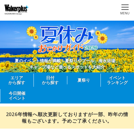
MENU
夏のイベント情報が満載！夏祭りやプール、海水浴場、
キャンプ場など遊べるスポットを大紹介
エリア
日付
イベント
夏祭り
から探す
から探す
ランキング
今日開催
イベント
2026年情報へ順次更新しておりますが一部、昨年の情
報もございます。予めご了承ください。