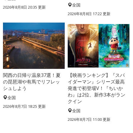
全国
2026年8月8日 20:35
更新
2026年8月8日 17:22
更新
関西の日帰り温泉37選！夏
【映画ランキング】『スパ
の琵琶湖や有馬でリフレッ
イダーマン』シリーズ最高
シュしよう
発進で初登場V！『ちいか
わ』は2位、新作3本がラン
全国
クイン
2026年8月7日 18:25
更新
全国
2026年8月7日 11:00
更新