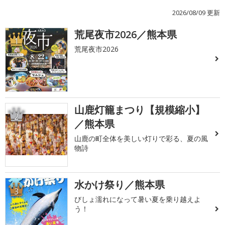
2026/08/09 更新
荒尾夜市2026／熊本県
1
荒尾夜市2026
山鹿灯籠まつり【規模縮小】
2
／熊本県
山鹿の町全体を美しい灯りで彩る、夏の風
物詩
水かけ祭り／熊本県
3
びしょ濡れになって暑い夏を乗り越えよ
う！