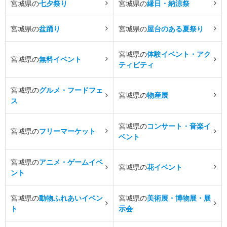
宮城県の
七夕祭り
宮城県の
縁日・納涼祭
宮城県の
盆踊り
宮城県の
屋台のある夏祭り
宮城県の
体験イベント・アク
宮城県の
無料イベント
ティビティ
宮城県の
グルメ・フードフェ
宮城県の
物産展
ス
宮城県の
コンサート・音楽イ
宮城県の
フリーマーケット
ベント
宮城県の
アニメ・ゲームイベ
宮城県の
花イベント
ント
宮城県の
動物ふれあいイベン
宮城県の
美術展・博物展・展
ト
示会