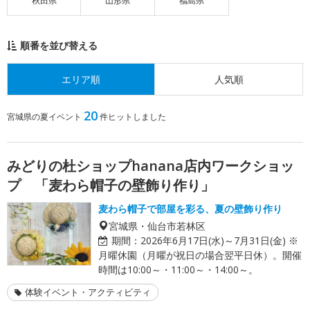
秋田県
山形県
福島県
順番を並び替える
エリア順
人気順
20
宮城県の夏イベント
件ヒットしました
みどりの杜ショップhanana店内ワークショッ
プ 「麦わら帽子の壁飾り作り」
麦わら帽子で部屋を彩る、夏の壁飾り作り
宮城県・仙台市若林区
期間：
2026年6月17日(水)～7月31日(金) ※
月曜休園（月曜が祝日の場合翌平日休）。開催
時間は10:00～・11:00～・14:00～。
体験イベント・アクティビティ