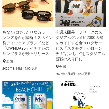
あなたにぴったりなカラー
今週末開幕！Ｊリーグのス
レンズをAIが診断！スペイン
タジアムグルメ約2000店舗
発アイウェアブランドなど
をガイドする食べログサー
「OWNDAYS」イチオシの
ビス「スタモグ」がローン
サングラスが続々リリース
チ！“おいしい”をスタジアム
観戦の入り口に
全国
全国
2026年8月4日 17:00
更新
2026年8月4日 14:50
更新