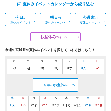
夏休みイベントカレンダーから絞り込む
今日
明日
今週末
の
の
の
夏休みイベント
夏休みイベント
夏休みイベント
お盆休み
の
イベント
今週の宮城県の夏休みイベントを探している方はこちら！
月
火
水
木
金
土
日
8/
8/
8/
8/
8/
8/
8/
3
4
5
6
7
8
9
今年のお盆休み
土
日
月
火
水
木
金
土
日
8/
8/
8/
8/
8/
8/
8/
8/
8/
8
9
10
11
12
13
14
15
16