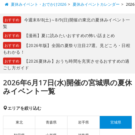
夏休みイベント・おでかけ2026
夏休みイベントカレンダー
20
今週末8/8(土)～8/9(日)開催の東北の夏休みイベント一
おすすめ
覧
【漫画】夏に読みたいおすすめの怖い話まとめ
おすすめ
【2026年版】全国の夏祭り注目27選。見どころ・日程
おすすめ
もわかる！
【2026夏休み】おうち時間を充実させるおすすめの過
おすすめ
ごし方ガイド
2026年6月17日(水)開催の宮城県の夏休
みイベント一覧
エリアを絞り込む
東北
青森県
岩手県
宮城県