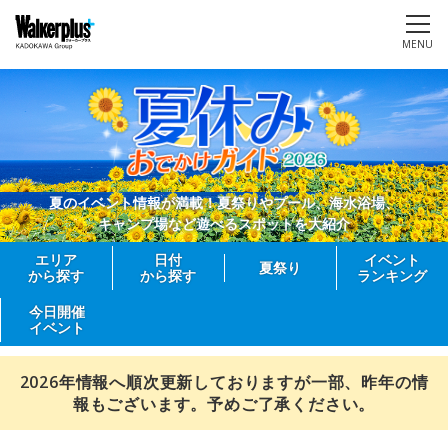
MENU
夏のイベント情報が満載！夏祭りやプール、海水浴場、
キャンプ場など遊べるスポットを大紹介
エリア
日付
イベント
夏祭り
から探す
から探す
ランキング
今日開催
イベント
2026年情報へ順次更新しておりますが一部、昨年の情
報もございます。予めご了承ください。