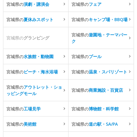
宮城県の
演劇・講演会
宮城県の
フェア
宮城県の
夏休みスポット
宮城県の
キャンプ場・BBQ場
宮城県の
遊園地・テーマパー
宮城県の
グランピング
ク
宮城県の
水族館・動物園
宮城県の
プール
宮城県の
ビーチ・海水浴場
宮城県の
温泉・スパリゾート
宮城県の
アウトレット・ショ
宮城県の
商業施設・百貨店
ッピングモール
宮城県の
工場見学
宮城県の
博物館・科学館
宮城県の
美術館
宮城県の
道の駅・SA/PA