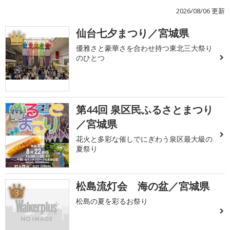
2026/08/06 更新
仙台七夕まつり／宮城県
1
優雅さと豪華さを合わせ持つ東北三大祭り
のひとつ
第44回 泉区民ふるさとまつり
2
／宮城県
花火と多彩な催しでにぎわう泉区最大級の
夏祭り
松島流灯会 海の盆／宮城県
3
松島の夏を彩るお祭り