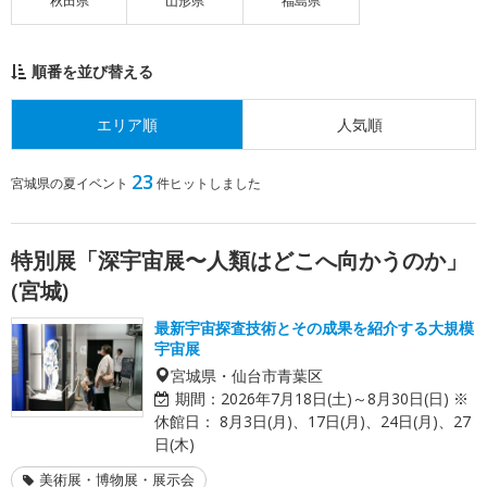
秋田県
山形県
福島県
順番を並び替える
エリア順
人気順
23
宮城県の夏イベント
件ヒットしました
特別展「深宇宙展〜人類はどこへ向かうのか」
(宮城)
最新宇宙探査技術とその成果を紹介する大規模
宇宙展
宮城県・仙台市青葉区
期間：
2026年7月18日(土)～8月30日(日) ※
休館日： 8月3日(月)、17日(月)、24日(月)、27
日(木)
美術展・博物展・展示会