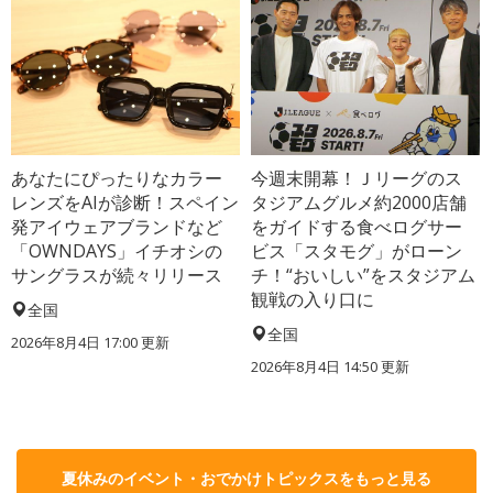
あなたにぴったりなカラー
今週末開幕！Ｊリーグのス
レンズをAIが診断！スペイン
タジアムグルメ約2000店舗
発アイウェアブランドなど
をガイドする食べログサー
「OWNDAYS」イチオシの
ビス「スタモグ」がローン
サングラスが続々リリース
チ！“おいしい”をスタジアム
観戦の入り口に
全国
全国
2026年8月4日 17:00
更新
2026年8月4日 14:50
更新
夏休みのイベント・おでかけトピックスをもっと見る