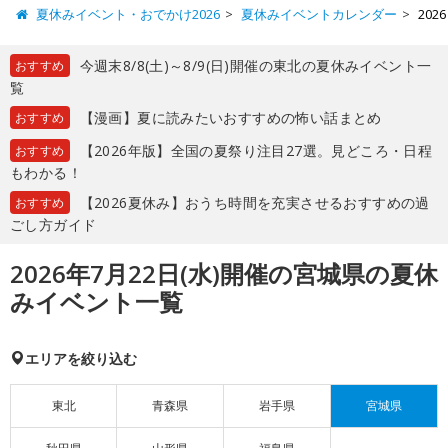
夏休みイベント・おでかけ2026
夏休みイベントカレンダー
20
今週末8/8(土)～8/9(日)開催の東北の夏休みイベント一
おすすめ
覧
【漫画】夏に読みたいおすすめの怖い話まとめ
おすすめ
【2026年版】全国の夏祭り注目27選。見どころ・日程
おすすめ
もわかる！
【2026夏休み】おうち時間を充実させるおすすめの過
おすすめ
ごし方ガイド
2026年7月22日(水)開催の宮城県の夏休
みイベント一覧
エリアを絞り込む
東北
青森県
岩手県
宮城県