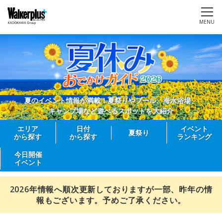
MENU
夏のイベント情報が満載！夏祭りやプール、海水浴場、
キャンプ場など遊べるスポットを大紹介
エリア
日付
イベント
夏祭り
から探す
から探す
ランキング
今日開催
イベント
2026年情報へ順次更新しておりますが一部、昨年の情
報もございます。予めご了承ください。