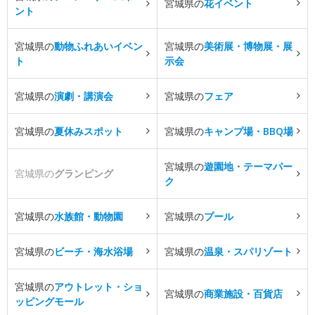
宮城県の
花イベント
ント
宮城県の
動物ふれあいイベン
宮城県の
美術展・博物展・展
ト
示会
宮城県の
演劇・講演会
宮城県の
フェア
宮城県の
夏休みスポット
宮城県の
キャンプ場・BBQ場
宮城県の
遊園地・テーマパー
宮城県の
グランピング
ク
宮城県の
水族館・動物園
宮城県の
プール
宮城県の
ビーチ・海水浴場
宮城県の
温泉・スパリゾート
宮城県の
アウトレット・ショ
宮城県の
商業施設・百貨店
ッピングモール