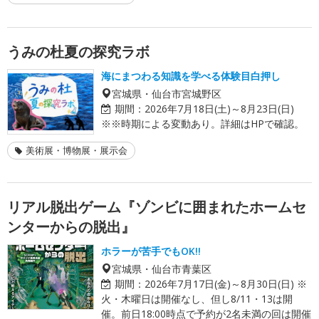
うみの杜夏の探究ラボ
海にまつわる知識を学べる体験目白押し
宮城県・仙台市宮城野区
期間：
2026年7月18日(土)～8月23日(日)
※※時期による変動あり。詳細はHPで確認。
美術展・博物展・展示会
リアル脱出ゲーム『ゾンビに囲まれたホームセ
ンターからの脱出』
ホラーが苦手でもOK!!
宮城県・仙台市青葉区
期間：
2026年7月17日(金)～8月30日(日) ※
火・木曜日は開催なし、但し8/11・13は開
催。前日18:00時点で予約が2名未満の回は開催