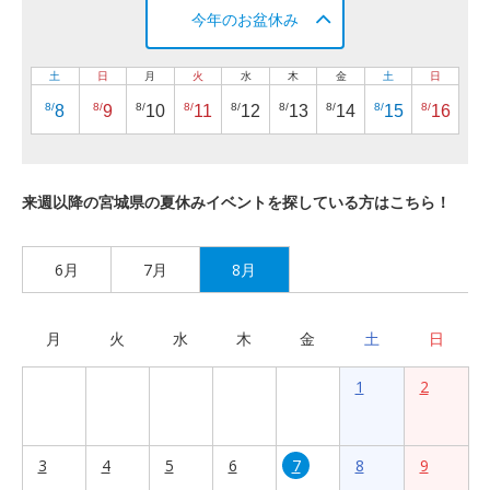
今年のお盆休み
土
日
月
火
水
木
金
土
日
8/
8/
8/
8/
8/
8/
8/
8/
8/
8
9
10
11
12
13
14
15
16
来週以降の宮城県の夏休みイベントを探している方はこちら！
6月
7月
8月
月
火
水
木
金
土
日
1
2
3
4
5
6
7
8
9