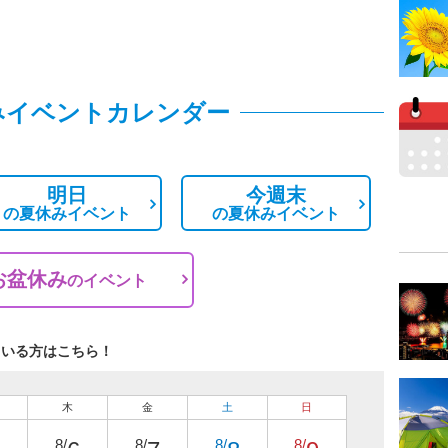
みイベントカレンダー
明日
今週末
の
夏休みイベント
の
夏休みイベント
お盆休み
の
イベント
ている方はこちら！
木
金
土
日
8/
8/
8/
8/