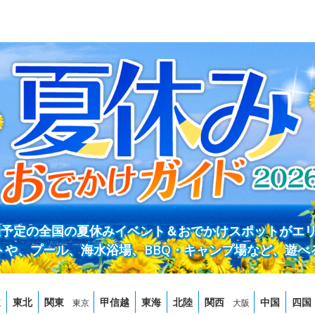
開催予定の全国の夏休みイベント＆おでかけスポットがエ
トや、プール、海水浴場、BBQ・キャンプ場など、遊べ
道
東北
関東
甲信越
東海
北陸
関西
中国
四国
東京
大阪