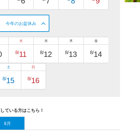
6
7
8
9
今年のお盆休み
火
水
木
金
8/
8/
8/
8/
0
11
12
13
14
土
日
8/
8/
15
16
探している方はこちら！
8月