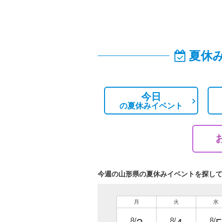
夏休
今日
の
夏休みイベント
今週の山形県の夏休みイベントを探し
月
火
水
8/
8/
8/