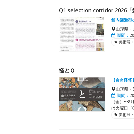
Q1 selection corridor 20
館内回遊型
山形県・
期間：
2
美術展
怪とＱ
【奇奇怪怪
山形県・
期間：
2
（金）〜8月
は火曜日（8/
美術展