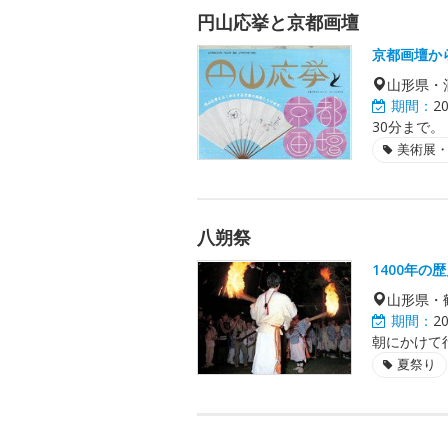
円山応挙と京都画壇
京都画壇か
山形県・
期間：
2
30分まで。
美術展
八朔祭
1400年
山形県・
期間：
2
朝にかけて
夏祭り