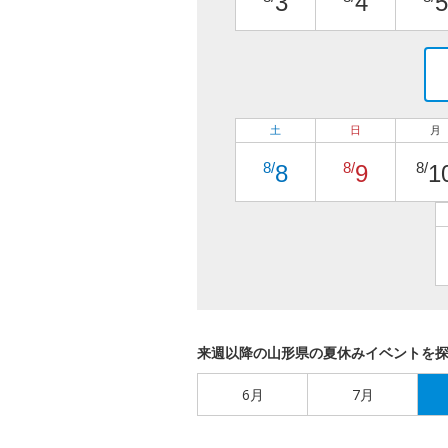
3
4
5
土
日
月
8/
8/
8/
8
9
1
来週以降の山形県の夏休みイベントを
6月
7月