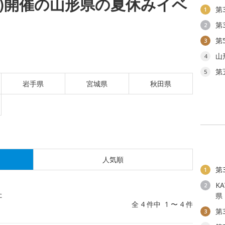
(月)開催の山形県の夏休みイベ
第
1
第
2
第
3
山
4
第
5
岩手県
宮城県
秋田県
人気順
第
1
KA
2
た
県
全 4 件中 1 〜 4 件
第
3