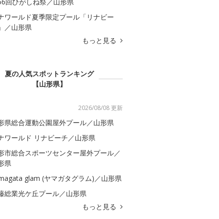
56回ひがしね祭／山形県
ナワールド夏季限定プール「リナビー
」／山形県
もっと見る
夏の人気スポットランキング
【山形県】
2026/08/08 更新
形県総合運動公園屋外プール／山形県
ナワールド リナビーチ／山形県
形市総合スポーツセンター屋外プール／
形県
amagata glam (ヤマガタグラム)／山形県
藤総業光ケ丘プール／山形県
もっと見る