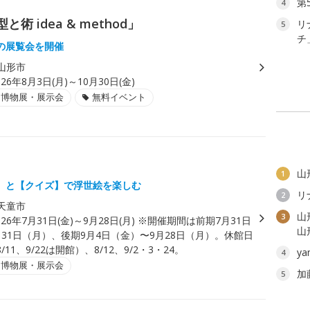
第
4
26「型と術 idea & method」
リ
5
チ
の展覧会を開催
山形市
026年8月3日(月)～10月30日(金)
・博物展・展示会
無料イベント
山
1
】と【クイズ】で浮世絵を楽しむ
リ
2
天童市
山
3
026年7月31日(金)～9月28日(月) ※開催期間は前期7月31日
山
31日（月）、後期9月4日（金）〜9月28日（月）。休館日
11、9/22は開館）、8/12、9/2・3・24。
y
4
・博物展・展示会
加
5