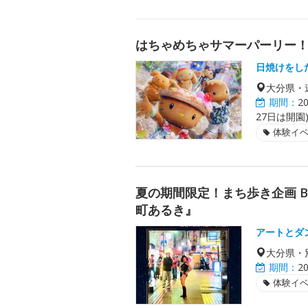
はちゃめちゃサマーパーリー
日焼けをし
大分県・
期間：
2
27日は開園
体験イ
夏の期間限定！まち歩き企画 Be
町あるき』
アートとダ
大分県・
期間：
2
体験イ