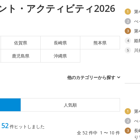
ント・アクティビティ2026
第
1
べ
2
第
3
姫
4
佐賀県
長崎県
熊本県
川
5
鹿児島県
沖縄県
他のカテゴリーから探す
人気順
第
1
べ
2
52
ィ
件ヒットしました
長
3
全 52 件中 1 〜 10 件
り