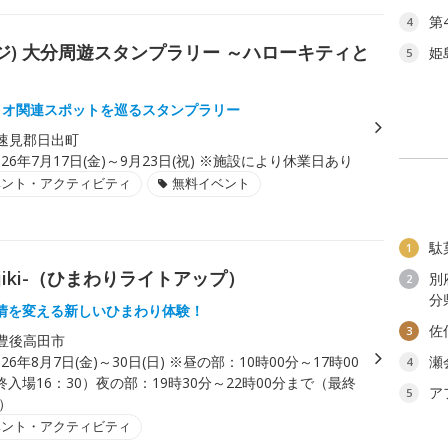
第
4
バッジ) 大分周遊スタンプラリー ～ハローキティと
姫
5
リオ関連スポットを巡るスタンプラリー
速見郡日出町
026年7月17日(金)～9月23日(祝) ※施設により休業日あり
ベント・アクティビティ
無料イベント
駄
1
jiki-（ひまわりライトアップ）
別
2
分
情を変える新しいひまわり体験！
佐
3
豊後高田市
026年8月7日(金)～30日(日) ※昼の部：10時00分～17時00
瀬
4
入場16：30）夜の部：19時30分～22時00分まで（最終
ア
5
0）
ベント・アクティビティ