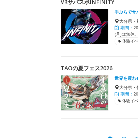
VRサバスポINFINITY
手ぶらでサ
大分県・
期間：
2
(月)は無休
体験イ
TAOの夏フェス2026
世界を震わ
大分県・
期間：
2
体験イ