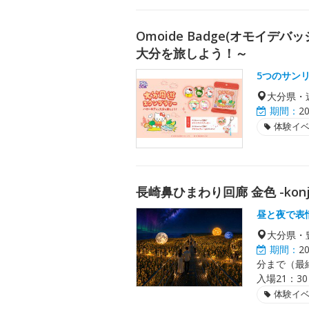
Omoide Badge(オモイデ
大分を旅しよう！～
5つのサン
大分県・
期間：
2
体験イ
長崎鼻ひまわり回廊 金色 -kon
昼と夜で表
大分県・
期間：
2
分まで（最終
入場21：3
体験イ