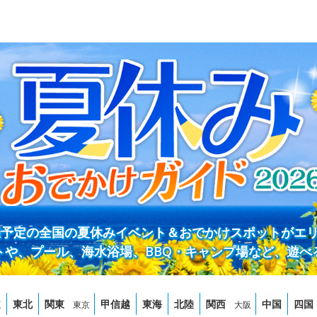
開催予定の全国の夏休みイベント＆おでかけスポットがエ
トや、プール、海水浴場、BBQ・キャンプ場など、遊べ
道
東北
関東
甲信越
東海
北陸
関西
中国
四国
東京
大阪