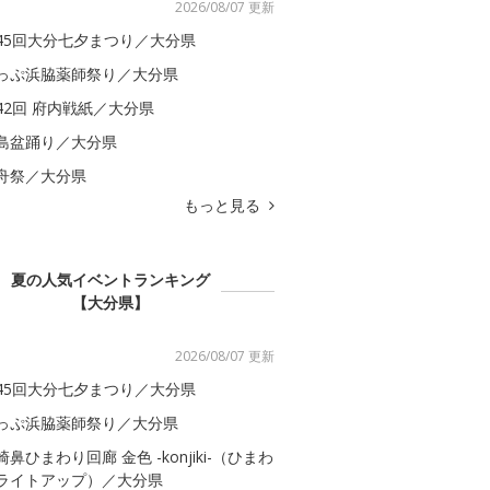
2026/08/07 更新
45回大分七夕まつり／大分県
っぷ浜脇薬師祭り／大分県
42回 府内戦紙／大分県
島盆踊り／大分県
舟祭／大分県
もっと見る
夏の人気イベントランキング
【大分県】
2026/08/07 更新
45回大分七夕まつり／大分県
っぷ浜脇薬師祭り／大分県
崎鼻ひまわり回廊 金色 -konjiki-（ひまわ
ライトアップ）／大分県