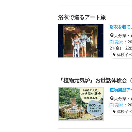
浴衣で巡るアート旅
浴衣を着て
大分県・
期間：
2
21(金)・2
体験イ
『植物元気炉』お世話体験会（
植物園型ア
大分県・
期間：
2
体験イ