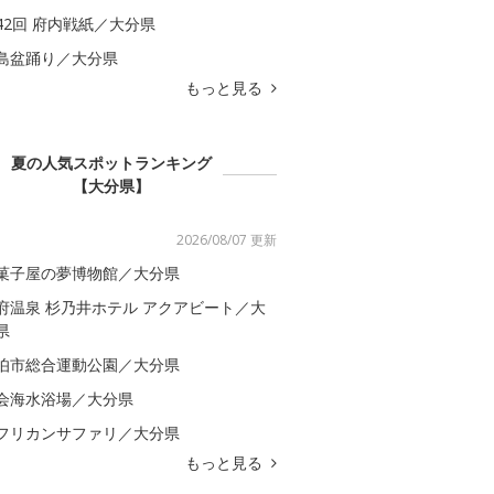
42回 府内戦紙／大分県
島盆踊り／大分県
もっと見る
夏の人気スポットランキング
【大分県】
2026/08/07 更新
菓子屋の夢博物館／大分県
府温泉 杉乃井ホテル アクアビート／大
県
伯市総合運動公園／大分県
会海水浴場／大分県
フリカンサファリ／大分県
もっと見る