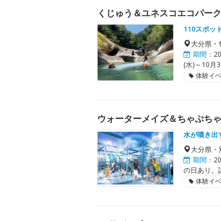
くじゅう＆ユネスコエコパー
110スポ
大分県・
期間：
2
(水)～10月
体験イ
ウォーターメイズ＆ちゃぷち
水が噴き出
大分県・
期間：
2
の日あり。
体験イ