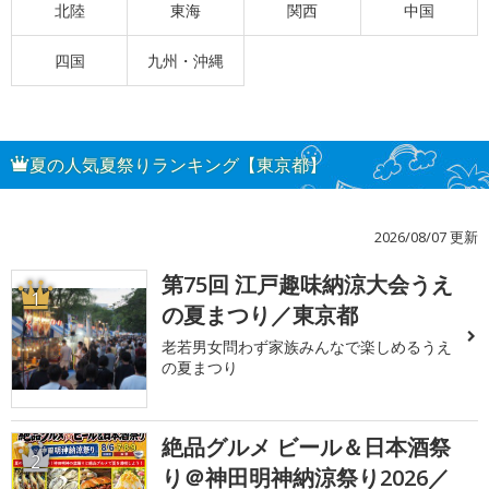
北陸
東海
関西
中国
四国
九州・沖縄
夏の人気夏祭りランキング【東京都】
2026/08/07 更新
第75回 江戸趣味納涼大会うえ
1
の夏まつり／東京都
老若男女問わず家族みんなで楽しめるうえ
の夏まつり
絶品グルメ ビール＆日本酒祭
2
り＠神田明神納涼祭り2026／