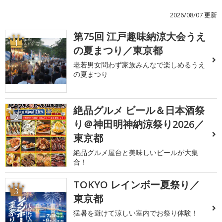
2026/08/07 更新
第75回 江戸趣味納涼大会うえ
1
の夏まつり／東京都
老若男女問わず家族みんなで楽しめるうえ
の夏まつり
絶品グルメ ビール＆日本酒祭
2
り＠神田明神納涼祭り2026／
東京都
絶品グルメ屋台と美味しいビールが大集
合！
TOKYO レインボー夏祭り／
3
東京都
猛暑を避けて涼しい室内でお祭り体験！