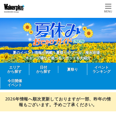
MENU
夏のイベント情報が満載！夏祭りやプール、海水浴場、
キャンプ場など遊べるスポットを大紹介
エリア
日付
イベント
夏祭り
から探す
から探す
ランキング
今日開催
イベント
2026年情報へ順次更新しておりますが一部、昨年の情
報もございます。予めご了承ください。