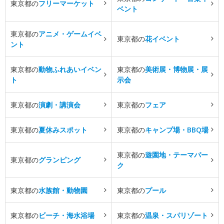
東京都の
フリーマーケット
ベント
東京都の
アニメ・ゲームイベ
東京都の
花イベント
ント
東京都の
動物ふれあいイベン
東京都の
美術展・博物展・展
ト
示会
東京都の
演劇・講演会
東京都の
フェア
東京都の
夏休みスポット
東京都の
キャンプ場・BBQ場
東京都の
遊園地・テーマパー
東京都の
グランピング
ク
東京都の
水族館・動物園
東京都の
プール
東京都の
ビーチ・海水浴場
東京都の
温泉・スパリゾート