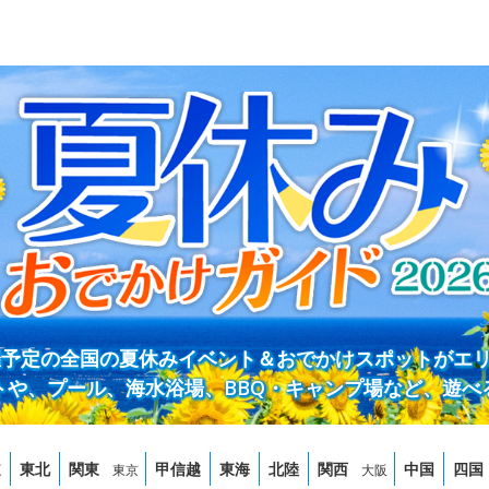
開催予定の全国の夏休みイベント＆おでかけスポットがエ
トや、プール、海水浴場、BBQ・キャンプ場など、遊べ
道
東北
関東
甲信越
東海
北陸
関西
中国
四国
東京
大阪