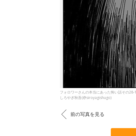
フォロワーさんの本当にあった怖い話その28‐1
しろやぎ秋吾(@siroyagishugo)
前の写真を見る