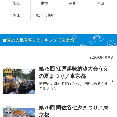
北陸
東海
関西
中国
四国
九州・沖縄
夏の人気夏祭りランキング【東京都】
2026/08/10 更新
第75回 江戸趣味納涼大会うえ
1
の夏まつり／東京都
老若男女問わず家族みんなで楽しめるうえ
の夏まつり
第70回 阿佐谷七夕まつり／東
2
京都