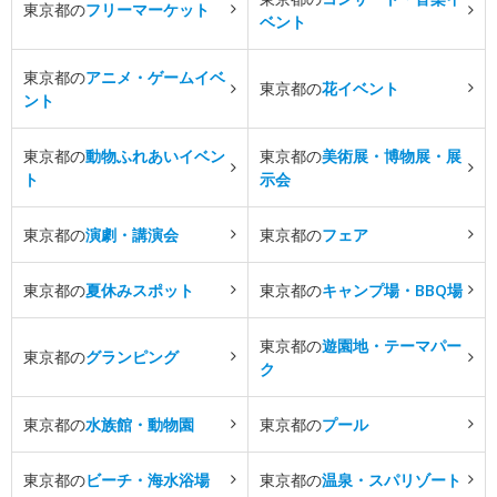
東京都の
フリーマーケット
ベント
東京都の
アニメ・ゲームイベ
東京都の
花イベント
ント
東京都の
動物ふれあいイベン
東京都の
美術展・博物展・展
ト
示会
東京都の
演劇・講演会
東京都の
フェア
東京都の
夏休みスポット
東京都の
キャンプ場・BBQ場
東京都の
遊園地・テーマパー
東京都の
グランピング
ク
東京都の
水族館・動物園
東京都の
プール
東京都の
ビーチ・海水浴場
東京都の
温泉・スパリゾート