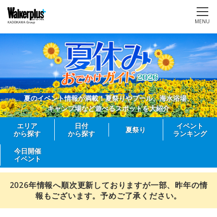
MENU
夏のイベント情報が満載！夏祭りやプール、海水浴場、
キャンプ場など遊べるスポットを大紹介
エリア
日付
イベント
夏祭り
から探す
から探す
ランキング
今日開催
イベント
2026年情報へ順次更新しておりますが一部、昨年の情
報もございます。予めご了承ください。