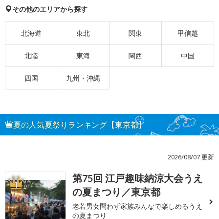
その他のエリアから探す
北海道
東北
関東
甲信越
北陸
東海
関西
中国
四国
九州・沖縄
夏の人気夏祭りランキング【東京都】
2026/08/07 更新
第75回 江戸趣味納涼大会うえ
1
の夏まつり／東京都
老若男女問わず家族みんなで楽しめるうえ
の夏まつり