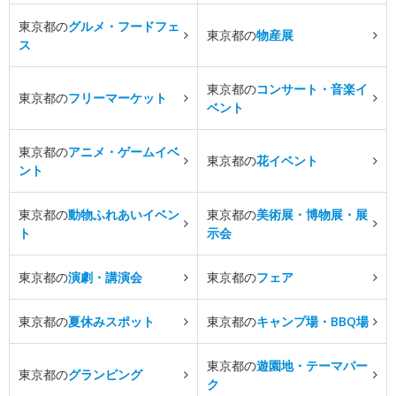
東京都の
グルメ・フードフェ
東京都の
物産展
ス
東京都の
コンサート・音楽イ
東京都の
フリーマーケット
ベント
東京都の
アニメ・ゲームイベ
東京都の
花イベント
ント
東京都の
動物ふれあいイベン
東京都の
美術展・博物展・展
ト
示会
東京都の
演劇・講演会
東京都の
フェア
東京都の
夏休みスポット
東京都の
キャンプ場・BBQ場
東京都の
遊園地・テーマパー
東京都の
グランピング
ク