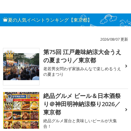
夏の人気イベントランキング【東京都】
2026/08/07 更新
第75回 江戸趣味納涼大会うえ
1
の夏まつり／東京都
老若男女問わず家族みんなで楽しめるうえ
の夏まつり
絶品グルメ ビール＆日本酒祭
2
り＠神田明神納涼祭り2026／
東京都
絶品グルメ屋台と美味しいビールが大集
合！