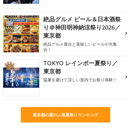
絶品グルメ ビール＆日本酒祭
2
り＠神田明神納涼祭り2026／
東京都
絶品グルメ屋台と美味しいビールが大集
合！
TOKYO レインボー夏祭り／
3
東京都
猛暑を避けて涼しい室内でお祭り体験！
東京都の夏の人気夏祭りランキング