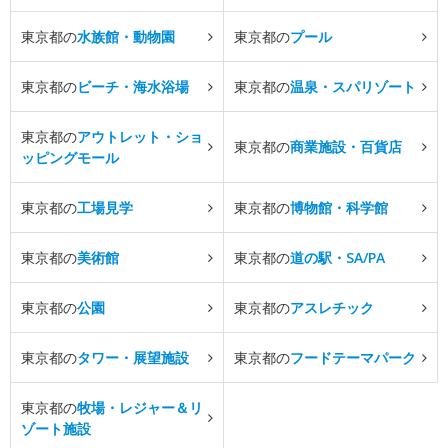
東京都の
水族館・動物園
東京都の
プール
東京都の
ビーチ・海水浴場
東京都の
温泉・スパリゾート
東京都の
アウトレット・ショ
東京都の
商業施設・百貨店
ッピングモール
東京都の
工場見学
東京都の
博物館・科学館
東京都の
美術館
東京都の
道の駅・SA/PA
東京都の
公園
東京都の
アスレチック
東京都の
タワー・展望施設
東京都の
フードテーマパーク
東京都の
牧場・レジャー＆リ
ゾート施設