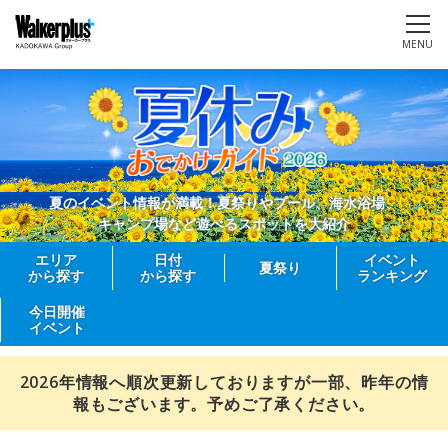
MENU
夏のイベント情報が満載！夏祭りやプール、海水浴場、
キャンプ場など遊べるスポットを大紹介
エリア
日付
イベント
夏祭り
から探す
から探す
ランキング
今日開催
イベント
2026年情報へ順次更新しておりますが一部、昨年の情
報もございます。予めご了承ください。