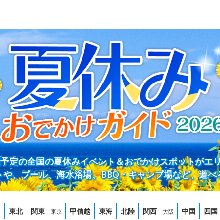
開催予定の全国の夏休みイベント＆おでかけスポットがエ
トや、プール、海水浴場、BBQ・キャンプ場など、遊べ
道
東北
関東
甲信越
東海
北陸
関西
中国
四国
東京
大阪