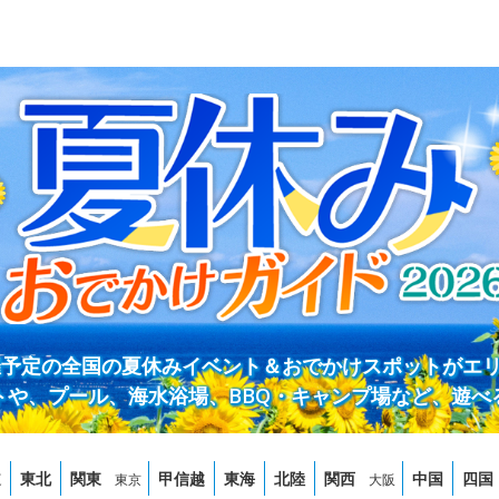
開催予定の全国の夏休みイベント＆おでかけスポットがエ
トや、プール、海水浴場、BBQ・キャンプ場など、遊べ
道
東北
関東
甲信越
東海
北陸
関西
中国
四国
東京
大阪