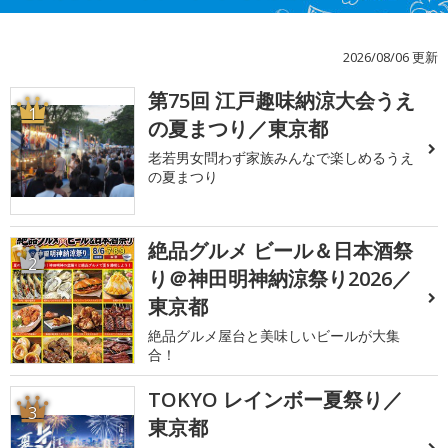
2026/08/06 更新
第75回 江戸趣味納涼大会うえ
1
の夏まつり／東京都
老若男女問わず家族みんなで楽しめるうえ
の夏まつり
絶品グルメ ビール＆日本酒祭
2
り＠神田明神納涼祭り2026／
東京都
絶品グルメ屋台と美味しいビールが大集
合！
TOKYO レインボー夏祭り／
3
東京都