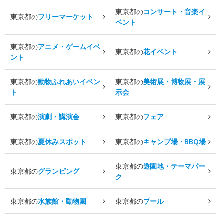
東京都の
コンサート・音楽イ
東京都の
フリーマーケット
ベント
東京都の
アニメ・ゲームイベ
東京都の
花イベント
ント
東京都の
動物ふれあいイベン
東京都の
美術展・博物展・展
ト
示会
東京都の
演劇・講演会
東京都の
フェア
東京都の
夏休みスポット
東京都の
キャンプ場・BBQ場
東京都の
遊園地・テーマパー
東京都の
グランピング
ク
東京都の
水族館・動物園
東京都の
プール