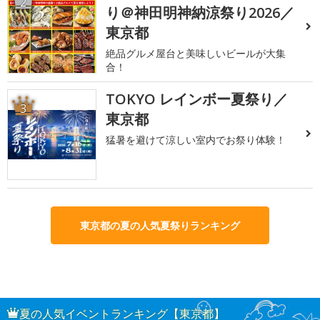
2
り＠神田明神納涼祭り2026／
東京都
絶品グルメ屋台と美味しいビールが大集
合！
TOKYO レインボー夏祭り／
3
東京都
猛暑を避けて涼しい室内でお祭り体験！
東京都の夏の人気夏祭りランキング
夏の人気イベントランキング【東京都】