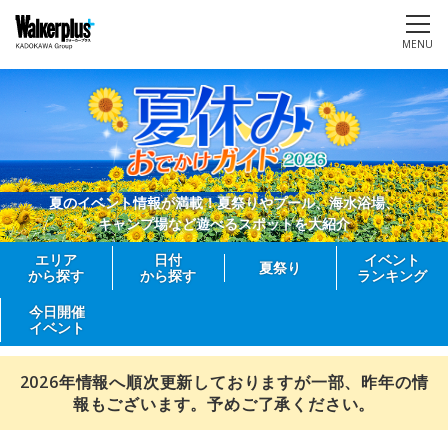
MENU
夏のイベント情報が満載！夏祭りやプール、海水浴場、
キャンプ場など遊べるスポットを大紹介
エリア
日付
イベント
夏祭り
から探す
から探す
ランキング
今日開催
イベント
2026年情報へ順次更新しておりますが一部、昨年の情
報もございます。予めご了承ください。