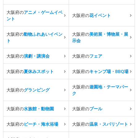
大阪府の
アニメ・ゲームイベ
大阪府の
花イベント
ント
大阪府の
動物ふれあいイベン
大阪府の
美術展・博物展・展
ト
示会
大阪府の
演劇・講演会
大阪府の
フェア
大阪府の
夏休みスポット
大阪府の
キャンプ場・BBQ場
大阪府の
遊園地・テーマパー
大阪府の
グランピング
ク
大阪府の
水族館・動物園
大阪府の
プール
大阪府の
ビーチ・海水浴場
大阪府の
温泉・スパリゾート