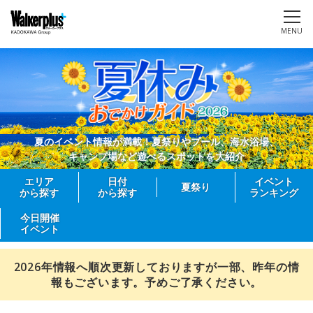
MENU
夏のイベント情報が満載！夏祭りやプール、海水浴場、
キャンプ場など遊べるスポットを大紹介
エリア
日付
イベント
夏祭り
から探す
から探す
ランキング
今日開催
イベント
2026年情報へ順次更新しておりますが一部、昨年の情
報もございます。予めご了承ください。