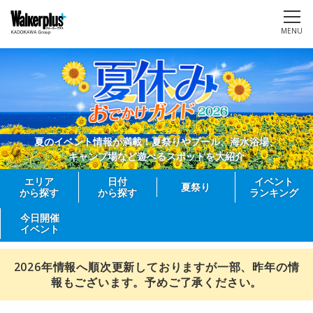
MENU
夏のイベント情報が満載！夏祭りやプール、海水浴場、
キャンプ場など遊べるスポットを大紹介
エリア
日付
イベント
夏祭り
から探す
から探す
ランキング
今日開催
イベント
2026年情報へ順次更新しておりますが一部、昨年の情
報もございます。予めご了承ください。