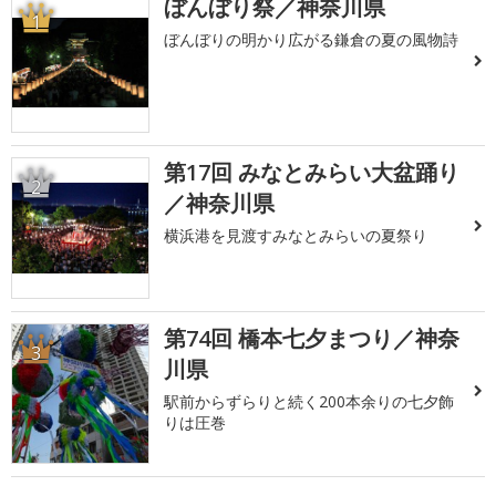
ぼんぼり祭／神奈川県
1
ぼんぼりの明かり広がる鎌倉の夏の風物詩
第17回 みなとみらい大盆踊り
2
／神奈川県
横浜港を見渡すみなとみらいの夏祭り
第74回 橋本七夕まつり／神奈
3
川県
駅前からずらりと続く200本余りの七夕飾
りは圧巻