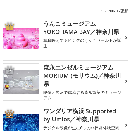
2026/08/06 更新
うんこミュージアム
1
YOKOHAMA BAY／神奈川県
写真映えするピンクのうんこワールドが誕
生
森永エンゼルミュージアム
2
MORIUM (モリウム)／神奈川
県
映像と展示で体感する森永製菓のミュージ
アム
ワンダリア横浜 Supported
3
by Umios／神奈川県
デジタル映像が生む6つの非日常体験空間