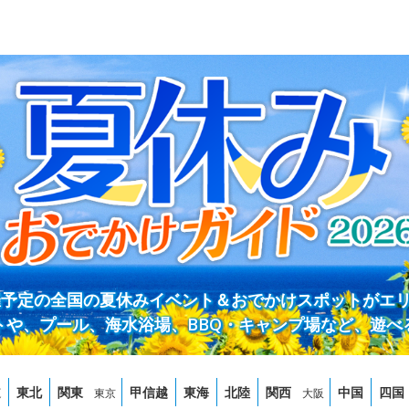
開催予定の全国の夏休みイベント＆おでかけスポットがエ
トや、プール、海水浴場、BBQ・キャンプ場など、遊べ
道
東北
関東
甲信越
東海
北陸
関西
中国
四国
東京
大阪