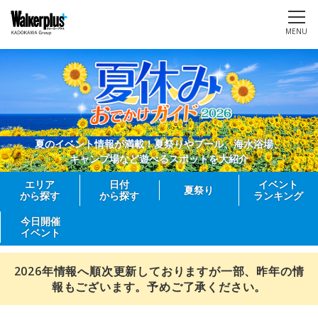
MENU
夏のイベント情報が満載！夏祭りやプール、海水浴場、
キャンプ場など遊べるスポットを大紹介
エリア
日付
イベント
夏祭り
から探す
から探す
ランキング
今日開催
イベント
2026年情報へ順次更新しておりますが一部、昨年の情
報もございます。予めご了承ください。