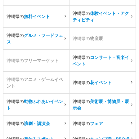
沖縄県の
体験イベント・アク
沖縄県の
無料イベント
ティビティ
沖縄県の
グルメ・フードフェ
沖縄県の
物産展
ス
沖縄県の
コンサート・音楽イ
沖縄県の
フリーマーケット
ベント
沖縄県の
アニメ・ゲームイベ
沖縄県の
花イベント
ント
沖縄県の
動物ふれあいイベン
沖縄県の
美術展・博物展・展
ト
示会
沖縄県の
演劇・講演会
沖縄県の
フェア
沖縄県の
夏休みスポット
沖縄県の
キャンプ場・BBQ場