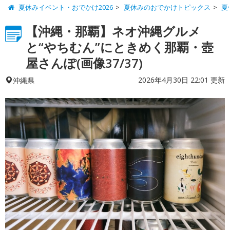
夏休みイベント・おでかけ2026
夏休みのおでかけトピックス
夏
【沖縄・那覇】ネオ沖縄グルメ
と“やちむん”にときめく那覇・壺
屋さんぽ(画像37/37)
2026年4月30日 22:01 更新
沖縄県