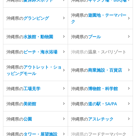
沖縄県の
遊園地・テーマパー
沖縄県の
グランピング
ク
沖縄県の
水族館・動物園
沖縄県の
プール
沖縄県の
ビーチ・海水浴場
沖縄県の
温泉・スパリゾート
沖縄県の
アウトレット・ショ
沖縄県の
商業施設・百貨店
ッピングモール
沖縄県の
工場見学
沖縄県の
博物館・科学館
沖縄県の
美術館
沖縄県の
道の駅・SA/PA
沖縄県の
公園
沖縄県の
アスレチック
沖縄県の
タワー・展望施設
沖縄県の
フードテーマパーク