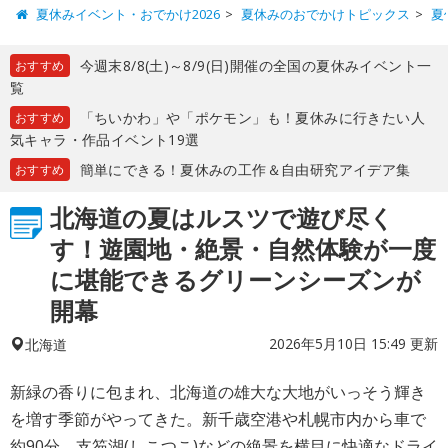
夏休みイベント・おでかけ2026
夏休みのおでかけトピックス
夏
今週末8/8(土)～8/9(日)開催の全国の夏休みイベント一
おすすめ
覧
「ちいかわ」や「ポケモン」も！夏休みに行きたい人
おすすめ
気キャラ・作品イベント19選
簡単にできる！夏休みの工作＆自由研究アイデア集
おすすめ
北海道の夏はルスツで遊び尽く
す！遊園地・絶景・自然体験が一度
に堪能できるグリーンシーズンが
開幕
2026年5月10日 15:49 更新
北海道
新緑の香りに包まれ、北海道の雄大な大地がいっそう輝き
を増す季節がやってきた。新千歳空港や札幌市内から車で
約90分。支笏湖(しこつこ)などの絶景を横目に快適なドライ