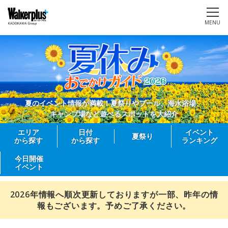
MENU
夏のイベント情報が満載！夏祭りやプール、海水浴場、
キャンプ場など遊べるスポットを大紹介
エリア
日付
イベント
夏祭り
から探す
から探す
ランキング
今日開催
イベント
2026年情報へ順次更新しておりますが一部、昨年の情
報もございます。予めご了承ください。