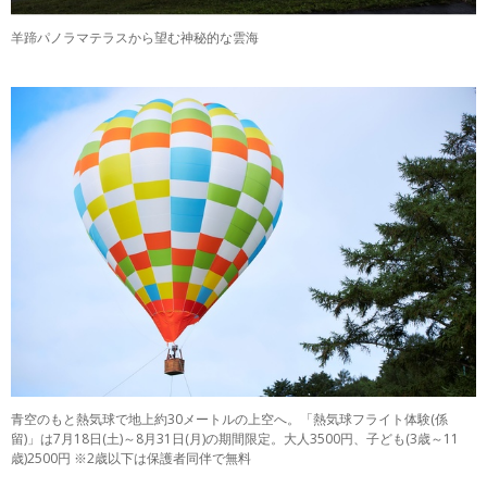
羊蹄パノラマテラスから望む神秘的な雲海
青空のもと熱気球で地上約30メートルの上空へ。「熱気球フライト体験(係
留)」は7月18日(土)～8月31日(月)の期間限定。大人3500円、子ども(3歳～11
歳)2500円 ※2歳以下は保護者同伴で無料