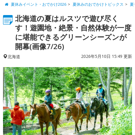
夏休みイベント・おでかけ2026
夏休みのおでかけトピックス
夏
北海道の夏はルスツで遊び尽く
す！遊園地・絶景・自然体験が一度
に堪能できるグリーンシーズンが
開幕(画像7/26)
2026年5月10日 15:49 更新
北海道