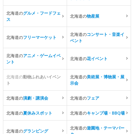
北海道の
グルメ・フードフェ
北海道の
物産展
ス
北海道の
コンサート・音楽イ
北海道の
フリーマーケット
ベント
北海道の
アニメ・ゲームイベ
北海道の
花イベント
ント
北海道の
動物ふれあいイベン
北海道の
美術展・博物展・展
ト
示会
北海道の
演劇・講演会
北海道の
フェア
北海道の
夏休みスポット
北海道の
キャンプ場・BBQ場
北海道の
遊園地・テーマパー
北海道の
グランピング