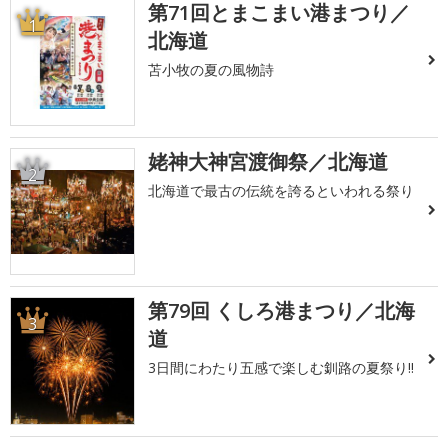
第71回とまこまい港まつり／
1
北海道
苫小牧の夏の風物詩
姥神大神宮渡御祭／北海道
2
北海道で最古の伝統を誇るといわれる祭り
第79回 くしろ港まつり／北海
3
道
3日間にわたり五感で楽しむ釧路の夏祭り!!