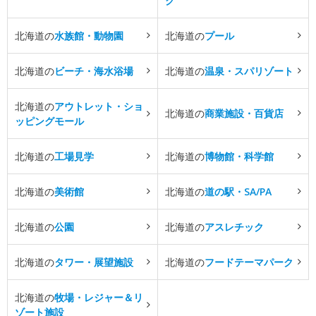
ク
北海道の
水族館・動物園
北海道の
プール
北海道の
ビーチ・海水浴場
北海道の
温泉・スパリゾート
北海道の
アウトレット・ショ
北海道の
商業施設・百貨店
ッピングモール
北海道の
工場見学
北海道の
博物館・科学館
北海道の
美術館
北海道の
道の駅・SA/PA
北海道の
公園
北海道の
アスレチック
北海道の
タワー・展望施設
北海道の
フードテーマパーク
北海道の
牧場・レジャー＆リ
ゾート施設