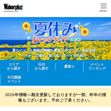
MENU
夏のイベント情報が満載！夏祭りやプール、海水浴場、
キャンプ場など遊べるスポットを大紹介
エリア
日付
イベント
夏祭り
から探す
から探す
ランキング
今日開催
イベント
2026年情報へ順次更新しておりますが一部、昨年の情
報もございます。予めご了承ください。