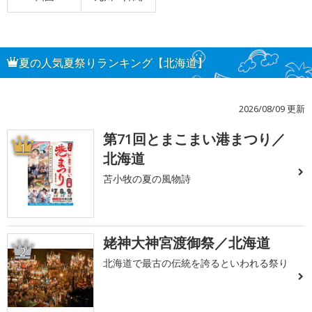
夏の人気夏祭りランキング【北海道】
2026/08/09 更新
第71回とまこまい港まつり／
1
北海道
苫小牧の夏の風物詩
姥神大神宮渡御祭／北海道
2
北海道で最古の伝統を誇るといわれる祭り