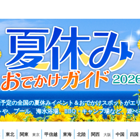
開催予定の全国の夏休みイベント＆おでかけスポットがエ
トや、プール、海水浴場、BBQ・キャンプ場など、遊べ
道
東北
関東
甲信越
東海
北陸
関西
中国
四国
東京
大阪