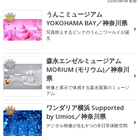
2026/08/06 更新
うんこミュージアム
1
YOKOHAMA BAY／神奈川県
写真映えするピンクのうんこワールドが誕
生
森永エンゼルミュージアム
2
MORIUM (モリウム)／神奈川
県
映像と展示で体感する森永製菓のミュージ
アム
ワンダリア横浜 Supported
3
by Umios／神奈川県
デジタル映像が生む6つの非日常体験空間