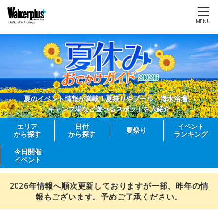
MENU
夏のイベント情報が満載！夏祭りやプール、海水浴場、
キャンプ場など遊べるスポットを大紹介
エリア
日付
イベント
夏祭り
から探す
から探す
ランキング
今日開催
イベント
2026年情報へ順次更新しておりますが一部、昨年の情
報もございます。予めご了承ください。