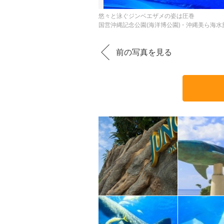
悠々と泳ぐジンベエザメの姿は圧巻
国営沖縄記念公園(海洋博公園)・沖縄美ら海水
前の写真を見る