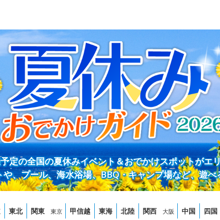
開催予定の全国の夏休みイベント＆おでかけスポットがエ
トや、プール、海水浴場、BBQ・キャンプ場など、遊べ
道
東北
関東
甲信越
東海
北陸
関西
中国
四国
東京
大阪