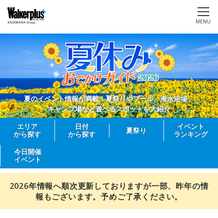
MENU
夏のイベント情報が満載！夏祭りやプール、海水浴場、
キャンプ場など遊べるスポットを大紹介
エリア
日付
イベント
夏祭り
から探す
から探す
ランキング
今日開催
イベント
2026年情報へ順次更新しておりますが一部、昨年の情
報もございます。予めご了承ください。