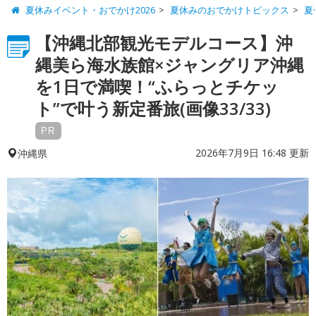
夏休みイベント・おでかけ2026
夏休みのおでかけトピックス
夏
【沖縄北部観光モデルコース】沖
縄美ら海水族館×ジャングリア沖縄
を1日で満喫！“ふらっとチケッ
ト”で叶う新定番旅(画像33/33)
PR
2026年7月9日 16:48 更新
沖縄県