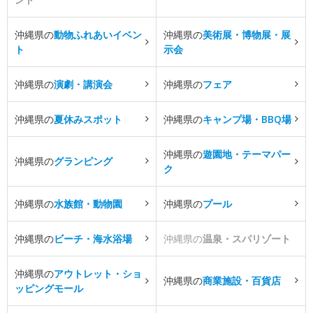
沖縄県の
動物ふれあいイベン
沖縄県の
美術展・博物展・展
ト
示会
沖縄県の
演劇・講演会
沖縄県の
フェア
沖縄県の
夏休みスポット
沖縄県の
キャンプ場・BBQ場
沖縄県の
遊園地・テーマパー
沖縄県の
グランピング
ク
沖縄県の
水族館・動物園
沖縄県の
プール
沖縄県の
ビーチ・海水浴場
沖縄県の
温泉・スパリゾート
沖縄県の
アウトレット・ショ
沖縄県の
商業施設・百貨店
ッピングモール