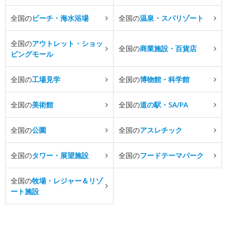
全国の
ビーチ・海水浴場
全国の
温泉・スパリゾート
全国の
アウトレット・ショッ
全国の
商業施設・百貨店
ピングモール
全国の
工場見学
全国の
博物館・科学館
全国の
美術館
全国の
道の駅・SA/PA
全国の
公園
全国の
アスレチック
全国の
タワー・展望施設
全国の
フードテーマパーク
全国の
牧場・レジャー＆リゾ
ート施設