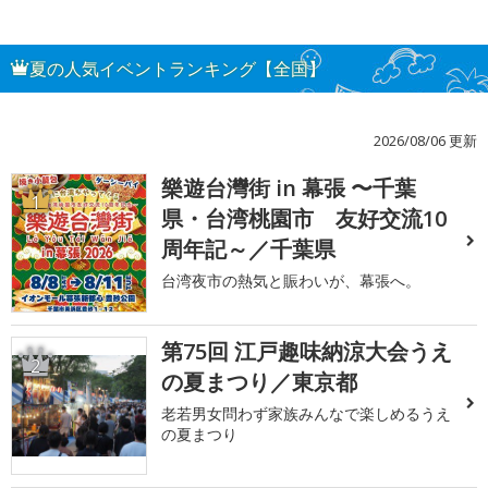
夏の人気イベントランキング【全国】
2026/08/06 更新
樂遊台灣街 in 幕張 〜千葉
1
県・台湾桃園市 友好交流10
周年記～／千葉県
台湾夜市の熱気と賑わいが、幕張へ。
第75回 江戸趣味納涼大会うえ
2
の夏まつり／東京都
老若男女問わず家族みんなで楽しめるうえ
の夏まつり