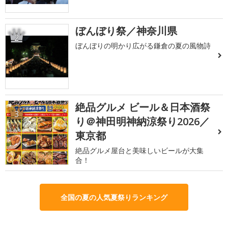
ぼんぼり祭／神奈川県
2
ぼんぼりの明かり広がる鎌倉の夏の風物詩
絶品グルメ ビール＆日本酒祭
3
り＠神田明神納涼祭り2026／
東京都
絶品グルメ屋台と美味しいビールが大集
合！
全国の夏の人気夏祭りランキング