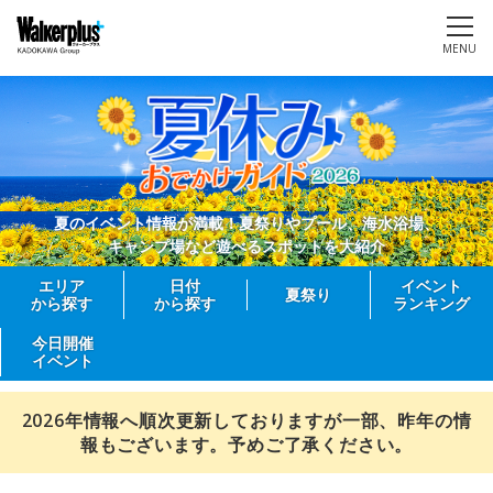
MENU
夏のイベント情報が満載！夏祭りやプール、海水浴場、
キャンプ場など遊べるスポットを大紹介
エリア
日付
イベント
夏祭り
から探す
から探す
ランキング
今日開催
イベント
2026年情報へ順次更新しておりますが一部、昨年の情
報もございます。予めご了承ください。