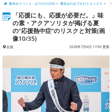
夏休みイベント・おでかけ2026
夏休みのおでかけトピックス
「
「応援にも、応援が必要だ。」味
の素・アクアソリタが掲げる夏
の“応援熱中症”のリスクと対策(画
像10/35)
2026年7月6日 17:00 更新
全国