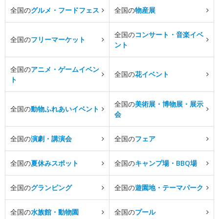
全国の
グルメ・フードフェス
全国の
物産展
全国の
コンサート・音楽イベ
全国の
フリーマーケット
ント
全国の
アニメ・ゲームイベン
全国の
花イベント
ト
全国の
美術展・博物展・展示
全国の
動物ふれあいイベント
会
全国の
演劇・講演会
全国の
フェア
全国の
夏休みスポット
全国の
キャンプ場・BBQ場
全国の
グランピング
全国の
遊園地・テーマパーク
全国の
水族館・動物園
全国の
プール