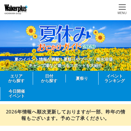
MENU
夏のイベント情報が満載！夏祭りやプール、海水浴場、
キャンプ場など遊べるスポットを大紹介
エリア
日付
イベント
夏祭り
から探す
から探す
ランキング
今日開催
イベント
2026年情報へ順次更新しておりますが一部、昨年の情
報もございます。予めご了承ください。