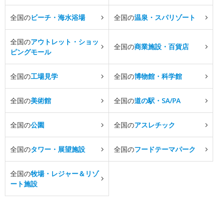
全国の
ビーチ・海水浴場
全国の
温泉・スパリゾート
全国の
アウトレット・ショッ
全国の
商業施設・百貨店
ピングモール
全国の
工場見学
全国の
博物館・科学館
全国の
美術館
全国の
道の駅・SA/PA
全国の
公園
全国の
アスレチック
全国の
タワー・展望施設
全国の
フードテーマパーク
全国の
牧場・レジャー＆リゾ
ート施設