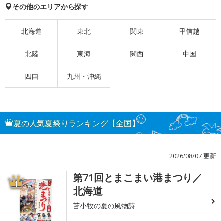
その他のエリアから探す
北海道
東北
関東
甲信越
北陸
東海
関西
中国
四国
九州・沖縄
夏の人気夏祭りランキング【全国】
2026/08/07 更新
第71回とまこまい港まつり／
1
北海道
苫小牧の夏の風物詩