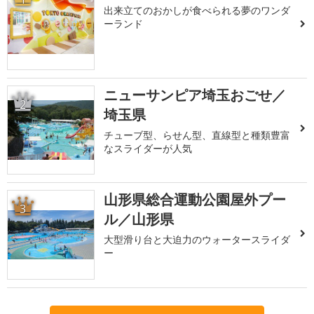
出来立てのおかしが食べられる夢のワンダ
ーランド
ニューサンピア埼玉おごせ／
2
埼玉県
チューブ型、らせん型、直線型と種類豊富
なスライダーが人気
山形県総合運動公園屋外プー
3
ル／山形県
大型滑り台と大迫力のウォータースライダ
ー