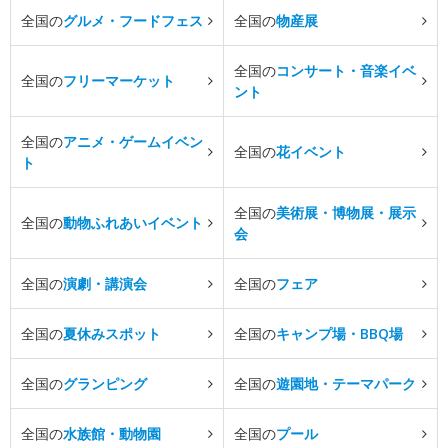
全国の
グルメ・フードフェス
全国の
物産展
全国の
コンサート・音楽イベ
全国の
フリーマーケット
ント
全国の
アニメ・ゲームイベン
全国の
花イベント
ト
全国の
美術展・博物展・展示
全国の
動物ふれあいイベント
会
全国の
演劇・講演会
全国の
フェア
全国の
夏休みスポット
全国の
キャンプ場・BBQ場
全国の
グランピング
全国の
遊園地・テーマパーク
全国の
水族館・動物園
全国の
プール