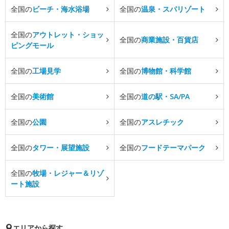
全国の
ビーチ・海水浴場
全国の
温泉・スパリゾート
全国の
アウトレット・ショッ
全国の
商業施設・百貨店
ピングモール
全国の
工場見学
全国の
博物館・科学館
全国の
美術館
全国の
道の駅・SA/PA
全国の
公園
全国の
アスレチック
全国の
タワー・展望施設
全国の
フードテーマパーク
全国の
牧場・レジャー＆リゾ
ート施設
エリアから探す