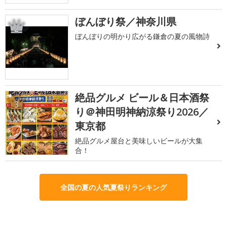
ぼんぼり祭／神奈川県
2
ぼんぼりの明かり広がる鎌倉の夏の風物詩
絶品グルメ ビール＆日本酒祭
3
り＠神田明神納涼祭り2026／
東京都
絶品グルメ屋台と美味しいビールが大集
合！
全国の夏の人気夏祭りランキング