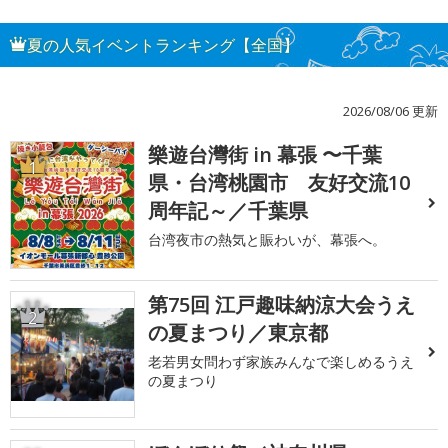
夏の人気イベントランキング【全国】
2026/08/06 更新
樂遊台灣街 in 幕張 〜千葉
1
県・台湾桃園市 友好交流10
周年記～／千葉県
台湾夜市の熱気と賑わいが、幕張へ。
第75回 江戸趣味納涼大会うえ
2
の夏まつり／東京都
老若男女問わず家族みんなで楽しめるうえ
の夏まつり