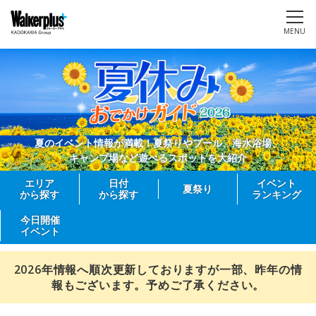
MENU
夏のイベント情報が満載！夏祭りやプール、海水浴場、
キャンプ場など遊べるスポットを大紹介
エリア
日付
イベント
夏祭り
から探す
から探す
ランキング
今日開催
イベント
2026年情報へ順次更新しておりますが一部、昨年の情
報もございます。予めご了承ください。