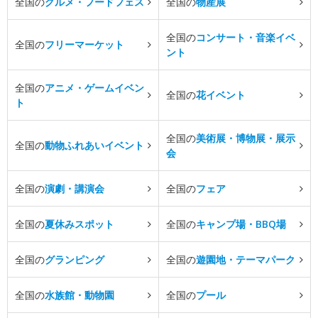
全国の
グルメ・フードフェス
全国の
物産展
全国の
コンサート・音楽イベ
全国の
フリーマーケット
ント
全国の
アニメ・ゲームイベン
全国の
花イベント
ト
全国の
美術展・博物展・展示
全国の
動物ふれあいイベント
会
全国の
演劇・講演会
全国の
フェア
全国の
夏休みスポット
全国の
キャンプ場・BBQ場
全国の
グランピング
全国の
遊園地・テーマパーク
全国の
水族館・動物園
全国の
プール