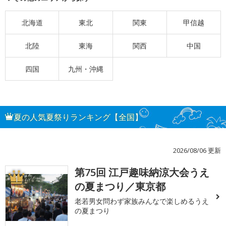
北海道
東北
関東
甲信越
北陸
東海
関西
中国
四国
九州・沖縄
夏の人気夏祭りランキング【全国】
2026/08/06 更新
第75回 江戸趣味納涼大会うえ
1
の夏まつり／東京都
老若男女問わず家族みんなで楽しめるうえ
の夏まつり