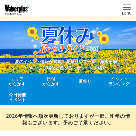
MENU
夏のイベント情報が満載！夏祭りやプール、海水浴場、
キャンプ場など遊べるスポットを大紹介
エリア
日付
イベント
夏祭り
から探す
から探す
ランキング
今日開催
イベント
2026年情報へ順次更新しておりますが一部、昨年の情
報もございます。予めご了承ください。