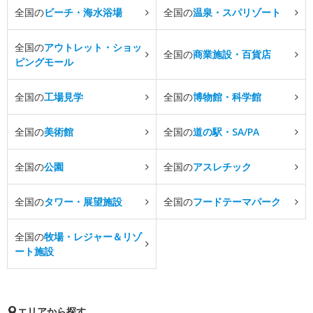
全国の
ビーチ・海水浴場
全国の
温泉・スパリゾート
全国の
アウトレット・ショッ
全国の
商業施設・百貨店
ピングモール
全国の
工場見学
全国の
博物館・科学館
全国の
美術館
全国の
道の駅・SA/PA
全国の
公園
全国の
アスレチック
全国の
タワー・展望施設
全国の
フードテーマパーク
全国の
牧場・レジャー＆リゾ
ート施設
エリアから探す