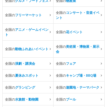
全国の
グルメ・フードフェス
全国の
物産展
全国の
コンサート・音楽イベ
全国の
フリーマーケット
ント
全国の
アニメ・ゲームイベン
全国の
花イベント
ト
全国の
美術展・博物展・展示
全国の
動物ふれあいイベント
会
全国の
演劇・講演会
全国の
フェア
全国の
夏休みスポット
全国の
キャンプ場・BBQ場
全国の
グランピング
全国の
遊園地・テーマパーク
全国の
水族館・動物園
全国の
プール