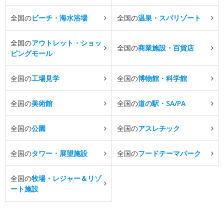
全国の
ビーチ・海水浴場
全国の
温泉・スパリゾート
全国の
アウトレット・ショッ
全国の
商業施設・百貨店
ピングモール
全国の
工場見学
全国の
博物館・科学館
全国の
美術館
全国の
道の駅・SA/PA
全国の
公園
全国の
アスレチック
全国の
タワー・展望施設
全国の
フードテーマパーク
全国の
牧場・レジャー＆リゾ
ート施設