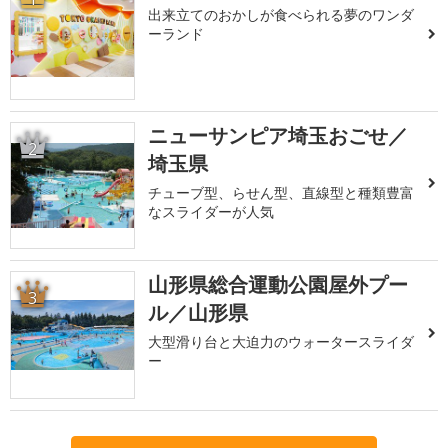
出来立てのおかしが食べられる夢のワンダ
ーランド
ニューサンピア埼玉おごせ／
2
埼玉県
チューブ型、らせん型、直線型と種類豊富
なスライダーが人気
山形県総合運動公園屋外プー
3
ル／山形県
大型滑り台と大迫力のウォータースライダ
ー