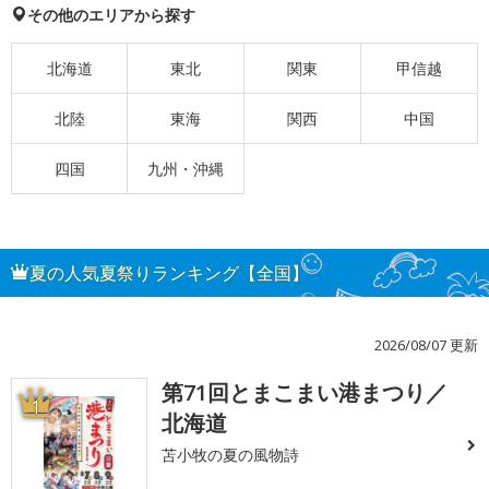
その他のエリアから探す
北海道
東北
関東
甲信越
北陸
東海
関西
中国
四国
九州・沖縄
夏の人気夏祭りランキング【全国】
2026/08/07 更新
第71回とまこまい港まつり／
1
北海道
苫小牧の夏の風物詩