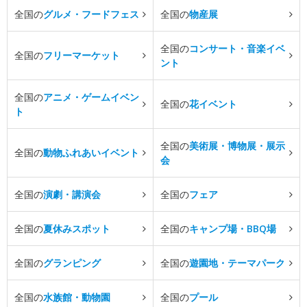
全国の
グルメ・フードフェス
全国の
物産展
全国の
コンサート・音楽イベ
全国の
フリーマーケット
ント
全国の
アニメ・ゲームイベン
全国の
花イベント
ト
全国の
美術展・博物展・展示
全国の
動物ふれあいイベント
会
全国の
演劇・講演会
全国の
フェア
全国の
夏休みスポット
全国の
キャンプ場・BBQ場
全国の
グランピング
全国の
遊園地・テーマパーク
全国の
水族館・動物園
全国の
プール