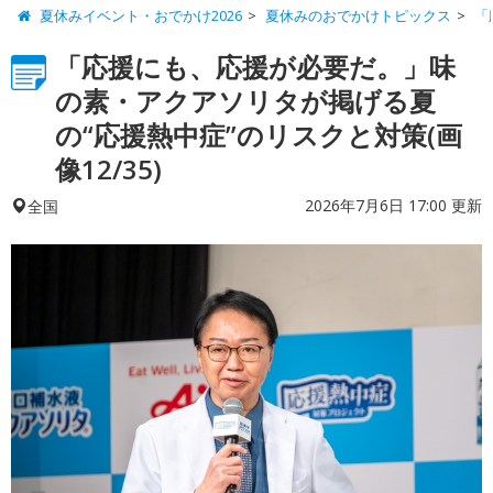
夏休みイベント・おでかけ2026
夏休みのおでかけトピックス
「
「応援にも、応援が必要だ。」味
の素・アクアソリタが掲げる夏
の“応援熱中症”のリスクと対策(画
像12/35)
2026年7月6日 17:00 更新
全国