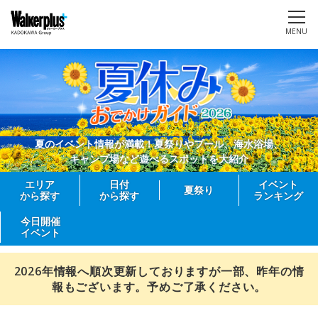
MENU
夏のイベント情報が満載！夏祭りやプール、海水浴場、
キャンプ場など遊べるスポットを大紹介
エリア
日付
イベント
夏祭り
から探す
から探す
ランキング
今日開催
イベント
2026年情報へ順次更新しておりますが一部、昨年の情
報もございます。予めご了承ください。