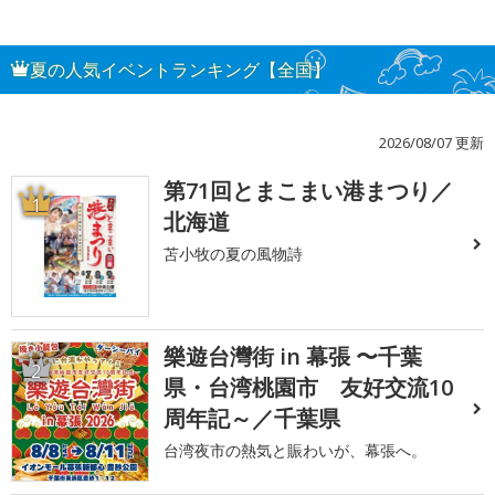
夏の人気イベントランキング【全国】
2026/08/07 更新
第71回とまこまい港まつり／
1
北海道
苫小牧の夏の風物詩
樂遊台灣街 in 幕張 〜千葉
2
県・台湾桃園市 友好交流10
周年記～／千葉県
台湾夜市の熱気と賑わいが、幕張へ。