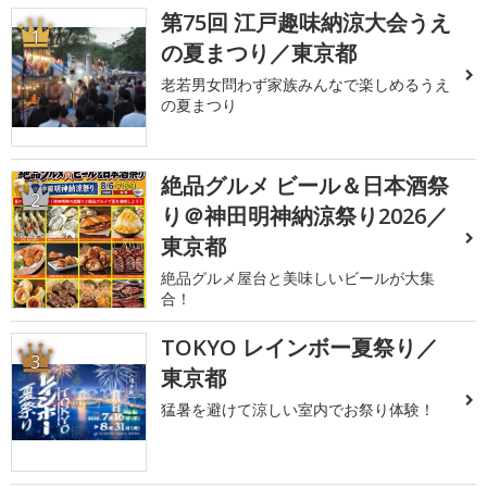
第75回 江戸趣味納涼大会うえ
1
の夏まつり／東京都
老若男女問わず家族みんなで楽しめるうえ
の夏まつり
絶品グルメ ビール＆日本酒祭
2
り＠神田明神納涼祭り2026／
東京都
絶品グルメ屋台と美味しいビールが大集
合！
TOKYO レインボー夏祭り／
3
東京都
猛暑を避けて涼しい室内でお祭り体験！