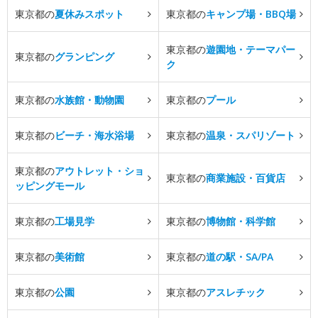
東京都の
夏休みスポット
東京都の
キャンプ場・BBQ場
東京都の
遊園地・テーマパー
東京都の
グランピング
ク
東京都の
水族館・動物園
東京都の
プール
東京都の
ビーチ・海水浴場
東京都の
温泉・スパリゾート
東京都の
アウトレット・ショ
東京都の
商業施設・百貨店
ッピングモール
東京都の
工場見学
東京都の
博物館・科学館
東京都の
美術館
東京都の
道の駅・SA/PA
東京都の
公園
東京都の
アスレチック