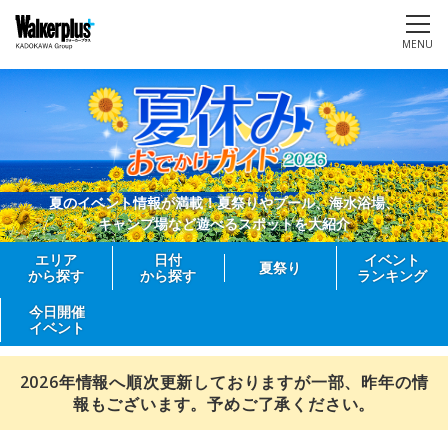
MENU
夏のイベント情報が満載！夏祭りやプール、海水浴場、
キャンプ場など遊べるスポットを大紹介
エリア
日付
イベント
夏祭り
から探す
から探す
ランキング
今日開催
イベント
2026年情報へ順次更新しておりますが一部、昨年の情
報もございます。予めご了承ください。