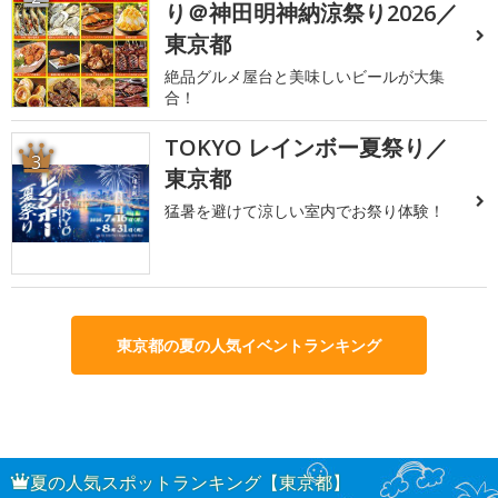
り＠神田明神納涼祭り2026／
東京都
絶品グルメ屋台と美味しいビールが大集
合！
TOKYO レインボー夏祭り／
3
東京都
猛暑を避けて涼しい室内でお祭り体験！
東京都の夏の人気イベントランキング
夏の人気スポットランキング【東京都】