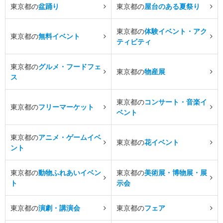
東京都の
盆踊り
東京都の
屋台のある夏祭り
東京都の
体験イベント・アク
東京都の
無料イベント
ティビティ
東京都の
グルメ・フードフェ
東京都の
物産展
ス
東京都の
コンサート・音楽イ
東京都の
フリーマーケット
ベント
東京都の
アニメ・ゲームイベ
東京都の
花イベント
ント
東京都の
動物ふれあいイベン
東京都の
美術展・博物展・展
ト
示会
東京都の
演劇・講演会
東京都の
フェア