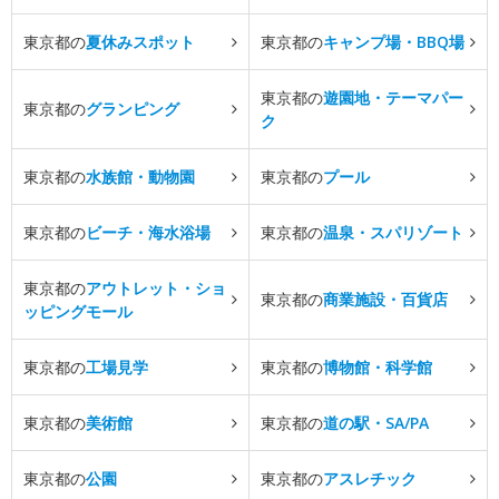
東京都の
夏休みスポット
東京都の
キャンプ場・BBQ場
東京都の
遊園地・テーマパー
東京都の
グランピング
ク
東京都の
水族館・動物園
東京都の
プール
東京都の
ビーチ・海水浴場
東京都の
温泉・スパリゾート
東京都の
アウトレット・ショ
東京都の
商業施設・百貨店
ッピングモール
東京都の
工場見学
東京都の
博物館・科学館
東京都の
美術館
東京都の
道の駅・SA/PA
東京都の
公園
東京都の
アスレチック