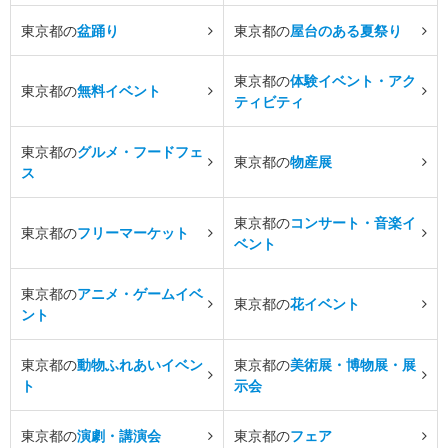
東京都の
盆踊り
東京都の
屋台のある夏祭り
東京都の
体験イベント・アク
東京都の
無料イベント
ティビティ
東京都の
グルメ・フードフェ
東京都の
物産展
ス
東京都の
コンサート・音楽イ
東京都の
フリーマーケット
ベント
東京都の
アニメ・ゲームイベ
東京都の
花イベント
ント
東京都の
動物ふれあいイベン
東京都の
美術展・博物展・展
ト
示会
東京都の
演劇・講演会
東京都の
フェア