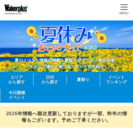
MENU
夏のイベント情報が満載！夏祭りやプール、海水浴場、
キャンプ場など遊べるスポットを大紹介
エリア
日付
イベント
夏祭り
から探す
から探す
ランキング
今日開催
イベント
2026年情報へ順次更新しておりますが一部、昨年の情
報もございます。予めご了承ください。