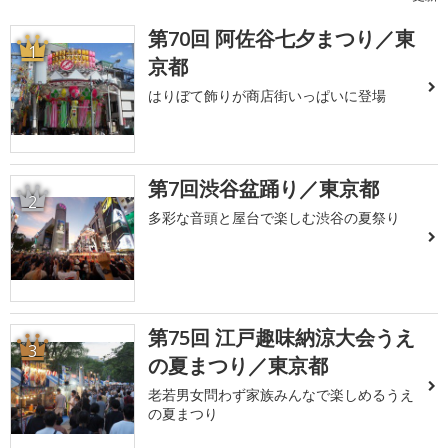
第70回 阿佐谷七夕まつり／東
1
京都
はりぼて飾りが商店街いっぱいに登場
第7回渋谷盆踊り／東京都
2
多彩な音頭と屋台で楽しむ渋谷の夏祭り
第75回 江戸趣味納涼大会うえ
3
の夏まつり／東京都
老若男女問わず家族みんなで楽しめるうえ
の夏まつり