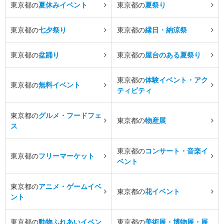
東京都の
夏休みイベント
東京都の
夏祭り
東京都の
七夕祭り
東京都の
縁日・納涼祭
東京都の
盆踊り
東京都の
屋台のある夏祭り
東京都の
体験イベント・アク
東京都の
無料イベント
ティビティ
東京都の
グルメ・フードフェ
東京都の
物産展
ス
東京都の
コンサート・音楽イ
東京都の
フリーマーケット
ベント
東京都の
アニメ・ゲームイベ
東京都の
花イベント
ント
東京都の
動物ふれあいイベン
東京都の
美術展・博物展・展