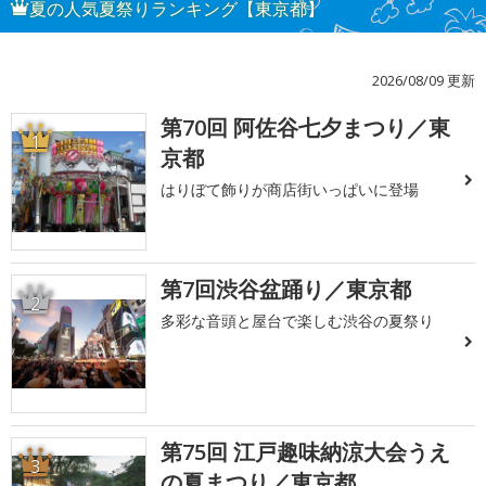
夏の人気夏祭りランキング【東京都】
2026/08/09 更新
第70回 阿佐谷七夕まつり／東
1
京都
はりぼて飾りが商店街いっぱいに登場
第7回渋谷盆踊り／東京都
2
多彩な音頭と屋台で楽しむ渋谷の夏祭り
第75回 江戸趣味納涼大会うえ
3
の夏まつり／東京都