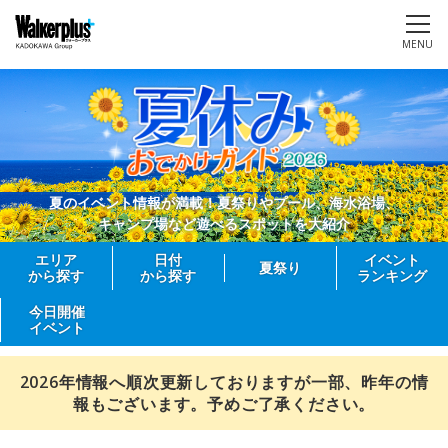
MENU
夏のイベント情報が満載！夏祭りやプール、海水浴場、
キャンプ場など遊べるスポットを大紹介
エリア
日付
イベント
夏祭り
から探す
から探す
ランキング
今日開催
イベント
2026年情報へ順次更新しておりますが一部、昨年の情
報もございます。予めご了承ください。