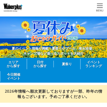
MENU
夏のイベント情報が満載！夏祭りやプール、海水浴場、
キャンプ場など遊べるスポットを大紹介
エリア
日付
イベント
夏祭り
から探す
から探す
ランキング
今日開催
イベント
2026年情報へ順次更新しておりますが一部、昨年の情
報もございます。予めご了承ください。