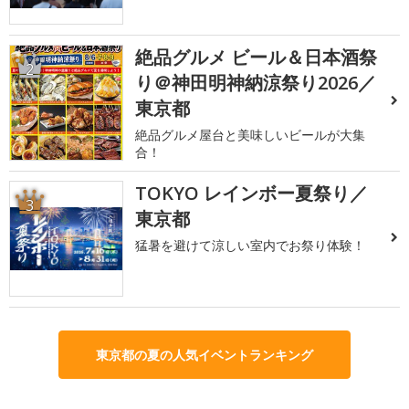
絶品グルメ ビール＆日本酒祭
2
り＠神田明神納涼祭り2026／
東京都
絶品グルメ屋台と美味しいビールが大集
合！
TOKYO レインボー夏祭り／
3
東京都
猛暑を避けて涼しい室内でお祭り体験！
東京都の夏の人気イベントランキング