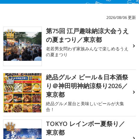
2026/08/06 更新
第75回 江戸趣味納涼大会うえ
1
の夏まつり／東京都
老若男女問わず家族みんなで楽しめるうえ
の夏まつり
絶品グルメ ビール＆日本酒祭
2
り＠神田明神納涼祭り2026／
東京都
絶品グルメ屋台と美味しいビールが大集
合！
TOKYO レインボー夏祭り／
3
東京都