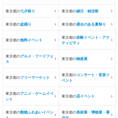
東京都の
七夕祭り
東京都の
縁日・納涼祭
東京都の
盆踊り
東京都の
屋台のある夏祭り
東京都の
体験イベント・アク
東京都の
無料イベント
ティビティ
東京都の
グルメ・フードフェ
東京都の
物産展
ス
東京都の
コンサート・音楽イ
東京都の
フリーマーケット
ベント
東京都の
アニメ・ゲームイベ
東京都の
花イベント
ント
東京都の
動物ふれあいイベン
東京都の
美術展・博物展・展
ト
示会