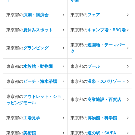
東京都の
演劇・講演会
東京都の
フェア
東京都の
夏休みスポット
東京都の
キャンプ場・BBQ場
東京都の
遊園地・テーマパー
東京都の
グランピング
ク
東京都の
水族館・動物園
東京都の
プール
東京都の
ビーチ・海水浴場
東京都の
温泉・スパリゾート
東京都の
アウトレット・ショ
東京都の
商業施設・百貨店
ッピングモール
東京都の
工場見学
東京都の
博物館・科学館
東京都の
美術館
東京都の
道の駅・SA/PA