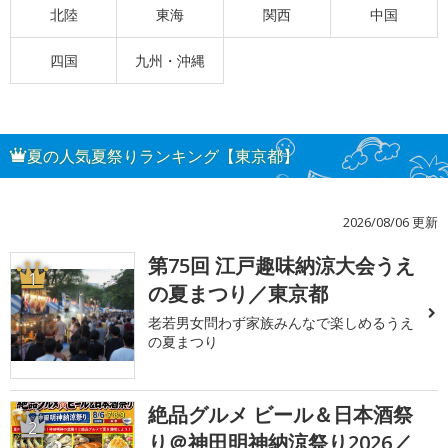
北陸
東海
関西
中国
四国
九州・沖縄
夏の人気夏祭りランキング【東京都】
2026/08/06 更新
第75回 江戸趣味納涼大会うえ
1
の夏まつり／東京都
老若男女問わず家族みんなで楽しめるうえ
の夏まつり
絶品グルメ ビール＆日本酒祭
2
り＠神田明神納涼祭り2026／