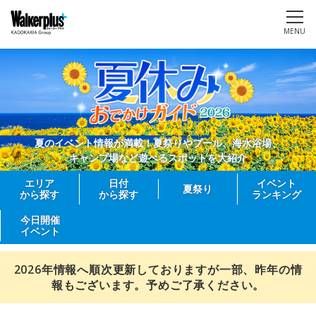
MENU
夏のイベント情報が満載！夏祭りやプール、海水浴場、
キャンプ場など遊べるスポットを大紹介
エリア
日付
イベント
夏祭り
から探す
から探す
ランキング
今日開催
イベント
2026年情報へ順次更新しておりますが一部、昨年の情
報もございます。予めご了承ください。