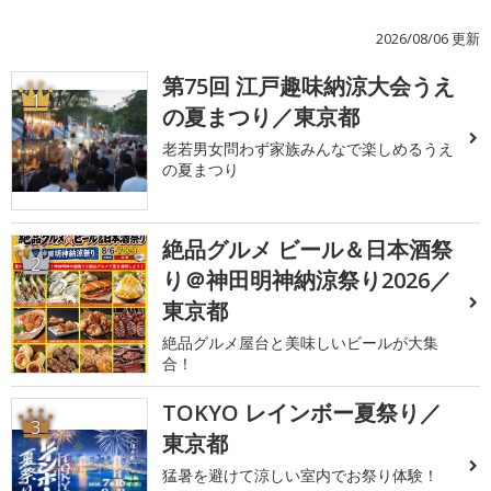
2026/08/06 更新
第75回 江戸趣味納涼大会うえ
1
の夏まつり／東京都
老若男女問わず家族みんなで楽しめるうえ
の夏まつり
絶品グルメ ビール＆日本酒祭
2
り＠神田明神納涼祭り2026／
東京都
絶品グルメ屋台と美味しいビールが大集
合！
TOKYO レインボー夏祭り／
3
東京都
猛暑を避けて涼しい室内でお祭り体験！