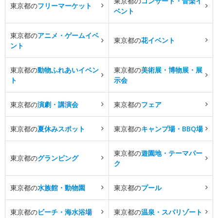
東京都の
コンサート・音楽イ
東京都の
フリーマーケット
ベント
東京都の
アニメ・ゲームイベ
東京都の
花イベント
ント
東京都の
動物ふれあいイベン
東京都の
美術展・博物展・展
ト
示会
東京都の
演劇・講演会
東京都の
フェア
東京都の
夏休みスポット
東京都の
キャンプ場・BBQ場
東京都の
遊園地・テーマパー
東京都の
グランピング
ク
東京都の
水族館・動物園
東京都の
プール
東京都の
ビーチ・海水浴場
東京都の
温泉・スパリゾート