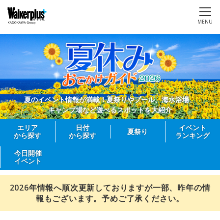
MENU
夏のイベント情報が満載！夏祭りやプール、海水浴場、
キャンプ場など遊べるスポットを大紹介
エリア
日付
イベント
夏祭り
から探す
から探す
ランキング
今日開催
イベント
2026年情報へ順次更新しておりますが一部、昨年の情
報もございます。予めご了承ください。