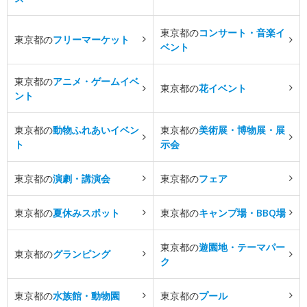
東京都の
コンサート・音楽イ
東京都の
フリーマーケット
ベント
東京都の
アニメ・ゲームイベ
東京都の
花イベント
ント
東京都の
動物ふれあいイベン
東京都の
美術展・博物展・展
ト
示会
東京都の
演劇・講演会
東京都の
フェア
東京都の
夏休みスポット
東京都の
キャンプ場・BBQ場
東京都の
遊園地・テーマパー
東京都の
グランピング
ク
東京都の
水族館・動物園
東京都の
プール