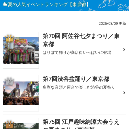
夏の人気イベントランキング【東京都】
2026/08/09 更新
第70回 阿佐谷七夕まつり／東
1
京都
はりぼて飾りが商店街いっぱいに登場
第7回渋谷盆踊り／東京都
2
多彩な音頭と屋台で楽しむ渋谷の夏祭り
第75回 江戸趣味納涼大会うえ
3