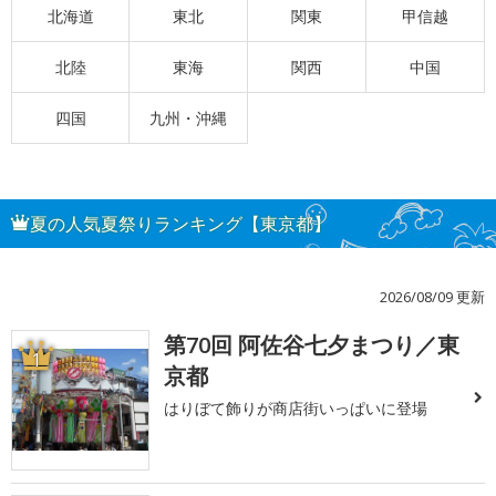
北海道
東北
関東
甲信越
北陸
東海
関西
中国
四国
九州・沖縄
夏の人気夏祭りランキング【東京都】
2026/08/09 更新
第70回 阿佐谷七夕まつり／東
1
京都
はりぼて飾りが商店街いっぱいに登場