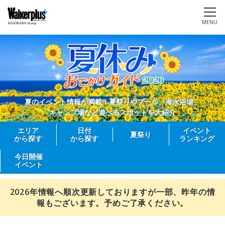
MENU
夏のイベント情報が満載！夏祭りやプール、海水浴場、
キャンプ場など遊べるスポットを大紹介
エリア
日付
イベント
夏祭り
から探す
から探す
ランキング
今日開催
イベント
2026年情報へ順次更新しておりますが一部、昨年の情
報もございます。予めご了承ください。