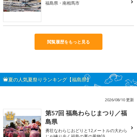
福島県・南相馬市
閲覧履歴をもっと見る
夏の人気夏祭りランキング【福島県】
2026/08/10 更新
第57回 福島わらじまつり／福
1
島県
勇壮なわらじおどりと12メートルの大わら
じが練り歩く福島の夏の風物詩