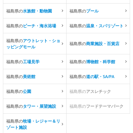
福島県の
水族館・動物園
福島県の
プール
福島県の
ビーチ・海水浴場
福島県の
温泉・スパリゾート
福島県の
アウトレット・ショ
福島県の
商業施設・百貨店
ッピングモール
福島県の
工場見学
福島県の
博物館・科学館
福島県の
美術館
福島県の
道の駅・SA/PA
福島県の
公園
福島県の
アスレチック
福島県の
タワー・展望施設
福島県の
フードテーマパーク
福島県の
牧場・レジャー＆リ
ゾート施設