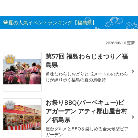
夏の人気イベントランキング【福島県】
2026/08/10 更新
第57回 福島わらじまつり／福
1
島県
勇壮なわらじおどりと12メートルの大わら
じが練り歩く福島の夏の風物詩
お祭りBBQ(バーベキュー)ビ
2
アガーデン アティ郡山屋台村
／福島県
屋台グルメとBBQを楽しめる全天候型ビア
ガーデン