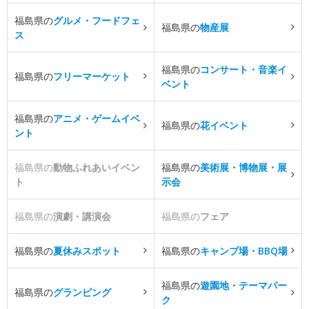
福島県の
グルメ・フードフェ
福島県の
物産展
ス
福島県の
コンサート・音楽イ
福島県の
フリーマーケット
ベント
福島県の
アニメ・ゲームイベ
福島県の
花イベント
ント
福島県の
動物ふれあいイベン
福島県の
美術展・博物展・展
ト
示会
福島県の
演劇・講演会
福島県の
フェア
福島県の
夏休みスポット
福島県の
キャンプ場・BBQ場
福島県の
遊園地・テーマパー
福島県の
グランピング
ク