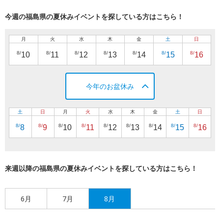
今週の福島県の夏休みイベントを探している方はこちら！
月
火
水
木
金
土
日
8/
8/
8/
8/
8/
8/
8/
10
11
12
13
14
15
16
今年のお盆休み
土
日
月
火
水
木
金
土
日
8/
8/
8/
8/
8/
8/
8/
8/
8/
8
9
10
11
12
13
14
15
16
来週以降の福島県の夏休みイベントを探している方はこちら！
6月
7月
8月