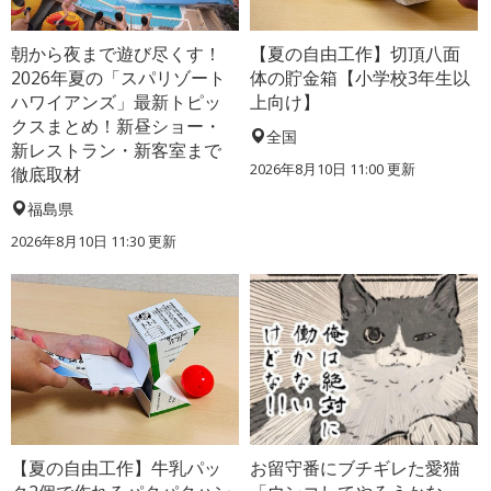
朝から夜まで遊び尽くす！
【夏の自由工作】切頂八面
2026年夏の「スパリゾート
体の貯金箱【小学校3年生以
ハワイアンズ」最新トピッ
上向け】
クスまとめ！新昼ショー・
全国
新レストラン・新客室まで
2026年8月10日 11:00
更新
徹底取材
福島県
2026年8月10日 11:30
更新
【夏の自由工作】牛乳パッ
お留守番にブチギレた愛猫