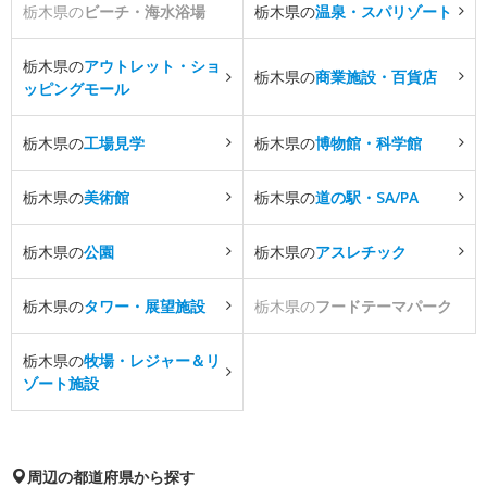
栃木県の
ビーチ・海水浴場
栃木県の
温泉・スパリゾート
栃木県の
アウトレット・ショ
栃木県の
商業施設・百貨店
ッピングモール
栃木県の
工場見学
栃木県の
博物館・科学館
栃木県の
美術館
栃木県の
道の駅・SA/PA
栃木県の
公園
栃木県の
アスレチック
栃木県の
タワー・展望施設
栃木県の
フードテーマパーク
栃木県の
牧場・レジャー＆リ
ゾート施設
周辺の都道府県から探す