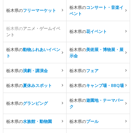
栃木県の
コンサート・音楽イ
栃木県の
フリーマーケット
ベント
栃木県の
アニメ・ゲームイベ
栃木県の
花イベント
ント
栃木県の
動物ふれあいイベン
栃木県の
美術展・博物展・展
ト
示会
栃木県の
演劇・講演会
栃木県の
フェア
栃木県の
夏休みスポット
栃木県の
キャンプ場・BBQ場
栃木県の
遊園地・テーマパー
栃木県の
グランピング
ク
栃木県の
水族館・動物園
栃木県の
プール