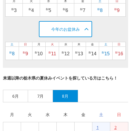
月
火
水
木
金
土
日
8/
8/
8/
8/
8/
8/
8/
3
4
5
6
7
8
9
今年のお盆休み
土
日
月
火
水
木
金
土
日
8/
8/
8/
8/
8/
8/
8/
8/
8/
8
9
10
11
12
13
14
15
16
来週以降の栃木県の夏休みイベントを探している方はこちら！
6月
7月
8月
月
火
水
木
金
土
日
1
2