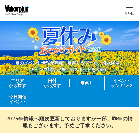
MENU
夏のイベント情報が満載！夏祭りやプール、海水浴場、
キャンプ場など遊べるスポットを大紹介
エリア
日付
イベント
夏祭り
から探す
から探す
ランキング
今日開催
イベント
2026年情報へ順次更新しておりますが一部、昨年の情
報もございます。予めご了承ください。