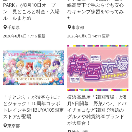
PARK」が8月10日オープ
線高架下で手ぶらでも安心
ン！見どころと料金・入場
なキャンプ練習をやってみ
ルールまとめ
た
千葉県
東京都
2026年8月6日 17:16
更新
2026年8月6日 14:11
更新
「すとぷり」が渋谷を丸ご
横浜高島屋「韓国市場」が8
とジャック！10周年コラボ
月5日開幕！野菜パン、ドバ
トレインやSHIBUYA109限定
イチョコなど韓国で話題の
ストアが登場
グルメや雑貨約30ブランド
が大集合！
東京都