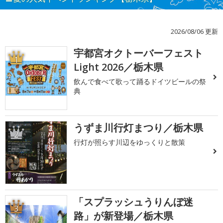
2026/08/06 更新
宇都宮オクトーバーフェスト
1
Light 2026／栃木県
飲んで食べて歌って踊るドイツビールの祭
典
うずま川行灯まつり／栃木県
2
行灯が照らす川辺をゆっくりと散策
「スプラッシュうりんぼ迷
3
路」が新登場／栃木県