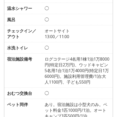
温水シャワー
◯
風呂
◯
チェックイン／
オートサイト
アウト
13:00／11:00
水洗トイレ
◯
宿泊施設備考
ログコテージ4名用1棟1泊1万8000
円(特定日2万円)、ウッドキャビン
5名用1台1泊1万4000円(特定日1万
6000円)。施設利用管理費/1泊:大
人1100円、子ども550円
おむつ交換台
◯
ペット同伴
あり。宿泊施設は小型犬のみ。ペ
ット料金1匹1000円/1泊。オート
キャンプ1匹500円/1泊