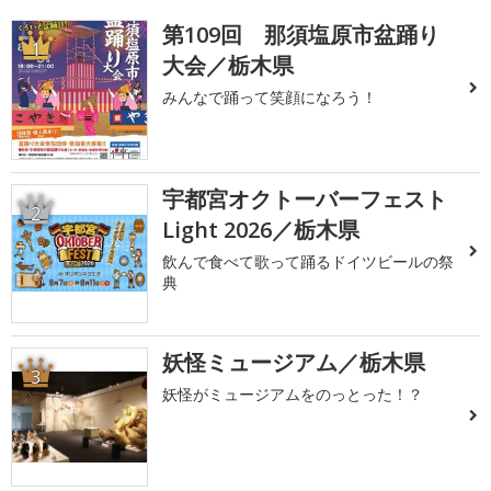
第109回 那須塩原市盆踊り
1
大会／栃木県
みんなで踊って笑顔になろう！
宇都宮オクトーバーフェスト
2
Light 2026／栃木県
飲んで食べて歌って踊るドイツビールの祭
典
妖怪ミュージアム／栃木県
3
妖怪がミュージアムをのっとった！？