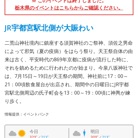
※ このイベントは終了しました。
栃木県のイベントはこちらからご確認ください。
JR宇都宮駅北側が大賑わい
二荒山神社境内に鎮座する須賀神社のご祭神、須佐之男命
によって邪気（夏の疫病）をはらう祭り。天王祭自体の由
来は古く、平安時代の869年京都に疫病が流行した時に、
それを鎮めるために行われたのが始まり。今泉八坂神社で
は、7月15日～19日が天王祭の期間。神社前に17：00～
21：00頃飲食屋台が出店され、期間中の日曜日にJR宇都
宮駅北側周辺の氏子町会を13：00～19：00頃に神輿が練
り歩く。
情報提供：イベントバンク
今日
明日
32℃
／
21℃
30℃
／
21℃