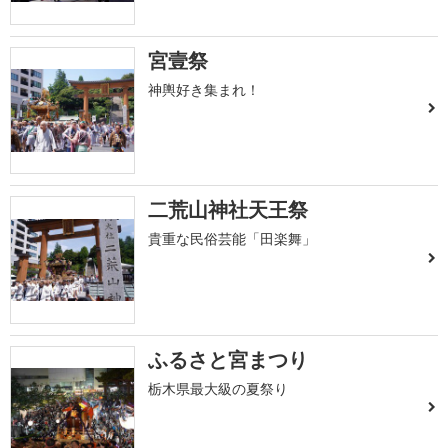
宮壹祭
神輿好き集まれ！
二荒山神社天王祭
貴重な民俗芸能「田楽舞」
ふるさと宮まつり
栃木県最大級の夏祭り