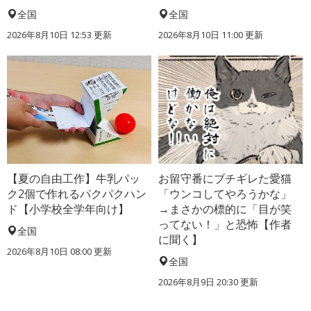
全国
全国
2026年8月10日 12:53
更新
2026年8月10日 11:00
更新
【夏の自由工作】牛乳パッ
お留守番にブチギレた愛猫
ク2個で作れるパクパクハン
「ウンコしてやろうかな」
ド【小学校全学年向け】
→まさかの標的に「目が笑
ってない！」と恐怖【作者
全国
に聞く】
2026年8月10日 08:00
更新
全国
2026年8月9日 20:30
更新