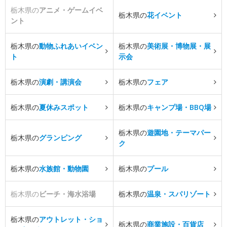
栃木県の
アニメ・ゲームイベ
栃木県の
花イベント
ント
栃木県の
動物ふれあいイベン
栃木県の
美術展・博物展・展
ト
示会
栃木県の
演劇・講演会
栃木県の
フェア
栃木県の
夏休みスポット
栃木県の
キャンプ場・BBQ場
栃木県の
遊園地・テーマパー
栃木県の
グランピング
ク
栃木県の
水族館・動物園
栃木県の
プール
栃木県の
ビーチ・海水浴場
栃木県の
温泉・スパリゾート
栃木県の
アウトレット・ショ
栃木県の
商業施設・百貨店