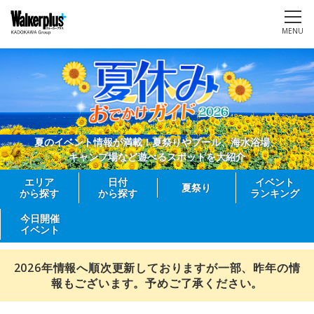
MENU
夏のイベント情報が満載！夏祭りやプール、海水浴場、
キャンプ場など遊べるスポットを大紹介
エリア
日付
イベント
夏祭り
から探す
から探す
ランキング
今日開催
イベント
2026年情報へ順次更新しておりますが一部、昨年の情
報もございます。予めご了承ください。