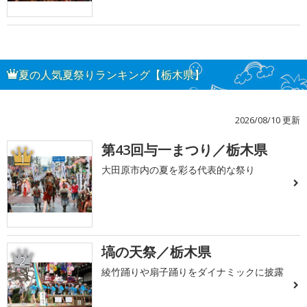
夏の人気夏祭りランキング【栃木県】
2026/08/10 更新
第43回与一まつり／栃木県
1
大田原市内の夏を彩る代表的な祭り
塙の天祭／栃木県
2
綾竹踊りや扇子踊りをダイナミックに披露