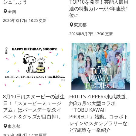
シュしよう
TOP10を発表！芸能人御用
達の特製カレーが3年連続1
全国
位に
2026年8月7日 18:25
更新
東京都
2026年8月7日 17:30
更新
8月10日はスヌーピーの誕生
FRUITS ZIPPER×東武鉄道、
日！「スヌーピーミュージ
約3カ月の大型コラボ
アム」はバースデー記念イ
「TOBU KAWAII
ベント＆グッズが目白押し
PROJECT」始動。コラボト
レインやスタンプラリーな
東京都
ど7施策を一挙紹介
2026年8月7日 17:00
更新