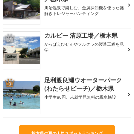
川治温泉で楽しむ、金属探知機を使った謎
解きトレジャーハンティング
カルビー 清原工場／栃木県
2
かっぱえびせんやフルグラの製造工程を見
学
足利渡良瀬ウオーターパーク
3
(わたらせビーチ)／栃木県
小学生80円、未就学児無料の親水施設
栃木県の夏の人気スポットランキング