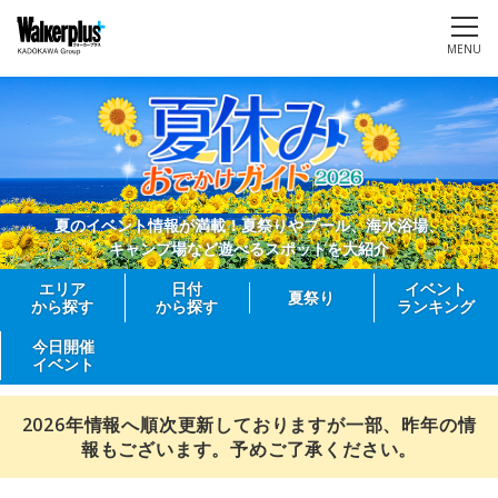
MENU
夏のイベント情報が満載！夏祭りやプール、海水浴場、
キャンプ場など遊べるスポットを大紹介
エリア
日付
イベント
夏祭り
から探す
から探す
ランキング
今日開催
イベント
2026年情報へ順次更新しておりますが一部、昨年の情
報もございます。予めご了承ください。