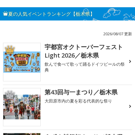
夏の人気イベントランキング【栃木県】
2026/08/07 更新
宇都宮オクトーバーフェスト
1
Light 2026／栃木県
飲んで食べて歌って踊るドイツビールの祭
典
第43回与一まつり／栃木県
2
大田原市内の夏を彩る代表的な祭り