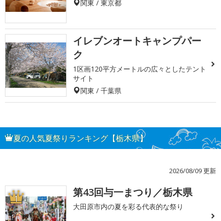
関東 / 東京都
イレブンオートキャンプパー
ク
1区画120平方メートルの広々としたテント
サイト
関東 / 千葉県
夏の人気夏祭りランキング【栃木県】
2026/08/09 更新
第43回与一まつり／栃木県
1
大田原市内の夏を彩る代表的な祭り