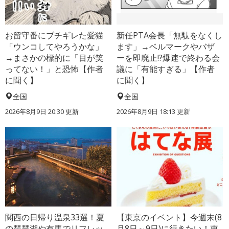
お留守番にブチギレた愛猫
新任PTA会長「無駄をなくし
「ウンコしてやろうかな」
ます」→ベルマークやバザ
→まさかの標的に「目が笑
ーを即廃止!?爆速で終わる会
ってない！」と恐怖【作者
議に「有能すぎる」【作者
に聞く】
に聞く】
全国
全国
2026年8月9日 20:30
更新
2026年8月9日 18:13
更新
関西の日帰り温泉33選！夏
【東京のイベント】今週末(8
の琵琶湖や有馬でリフレッ
月8日～9日)に行きたい！東