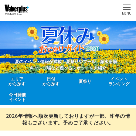
MENU
夏のイベント情報が満載！夏祭りやプール、海水浴場、
キャンプ場など遊べるスポットを大紹介
エリア
日付
イベント
夏祭り
から探す
から探す
ランキング
今日開催
イベント
2026年情報へ順次更新しておりますが一部、昨年の情
報もございます。予めご了承ください。