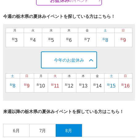
お盆休み
の
イベント
今週の栃木県の夏休みイベントを探している方はこちら！
月
火
水
木
金
土
日
8/
8/
8/
8/
8/
8/
8/
3
4
5
6
7
8
9
今年のお盆休み
土
日
月
火
水
木
金
土
日
8/
8/
8/
8/
8/
8/
8/
8/
8/
8
9
10
11
12
13
14
15
16
来週以降の栃木県の夏休みイベントを探している方はこちら！
6月
7月
8月