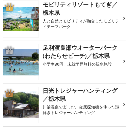
モビリティリゾートもてぎ／
1
栃木県
人と自然とモビリティが融合したモビリテ
ィテーマパーク
足利渡良瀬ウオーターパーク
2
(わたらせビーチ)／栃木県
小学生80円、未就学児無料の親水施設
日光トレジャーハンティング
3
／栃木県
川治温泉で楽しむ、金属探知機を使った謎
解きトレジャーハンティング