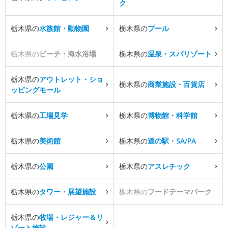
ク
栃木県の
水族館・動物園
栃木県の
プール
栃木県の
ビーチ・海水浴場
栃木県の
温泉・スパリゾート
栃木県の
アウトレット・ショ
栃木県の
商業施設・百貨店
ッピングモール
栃木県の
工場見学
栃木県の
博物館・科学館
栃木県の
美術館
栃木県の
道の駅・SA/PA
栃木県の
公園
栃木県の
アスレチック
栃木県の
タワー・展望施設
栃木県の
フードテーマパーク
栃木県の
牧場・レジャー＆リ
ゾート施設