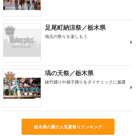
足尾町納涼祭／栃木県
2
地元の祭りを楽しもう
塙の天祭／栃木県
3
綾竹踊りや扇子踊りをダイナミックに披露
栃木県の夏の人気夏祭りランキング