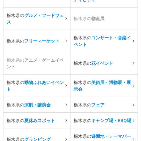
栃木県の
グルメ・フードフェ
栃木県の
物産展
ス
栃木県の
コンサート・音楽イ
栃木県の
フリーマーケット
ベント
栃木県の
アニメ・ゲームイベ
栃木県の
花イベント
ント
栃木県の
動物ふれあいイベン
栃木県の
美術展・博物展・展
ト
示会
栃木県の
演劇・講演会
栃木県の
フェア
栃木県の
夏休みスポット
栃木県の
キャンプ場・BBQ場
栃木県の
遊園地・テーマパー
栃木県の
グランピング