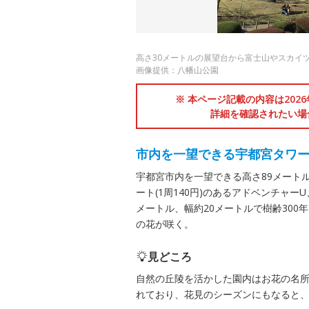
高さ30メートルの展望台から富士山やスカイ
画像提供：八幡山公園
※ 本ページ記載の内容は202
詳細を確認されたい場
市内を一望できる宇都宮タワ
宇都宮市内を一望できる高さ89メートル
ート(1周140円)のあるアドベンチャ
メートル、幅約20メートルで樹齢30
の花が咲く。
見どころ
自然の丘陵を活かした園内はお花の名所
れており、花見のシーズンにもなると