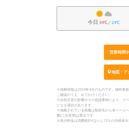
今日
34℃
／
24℃
営業時間
地図・ア
※掲載情報は2024年4月のものです。随時
ご確認のうえ、おでかけください。
※自然災害の影響やその他諸事情により、イ
になる場合があります。
※掲載されている画像は取材先から本ページ
載(二次使用)は禁止です。
※表示料金は消費税8％ないし10％の内税表示