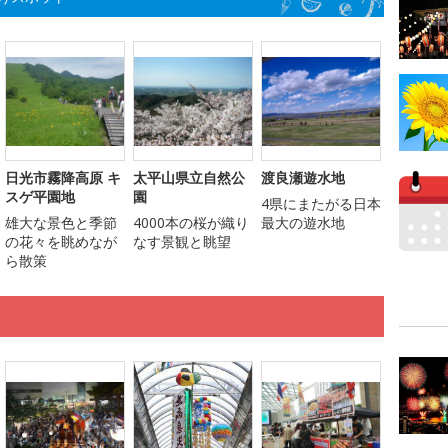
日光市霧降高原 キ
太平山県立自然公
渡良瀬遊水地
スゲ平園地
園
4県にまたがる日本
雄大な景色と季節
4000本の桜が織り
最大の遊水地
の花々を眺めなが
なす景観と眺望
ら散策