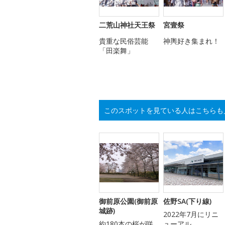
二荒山神社天王祭
宮壹祭
貴重な民俗芸能
神輿好き集まれ！
「田楽舞」
このスポットを見ている人はこちらも
御前原公園(御前原
佐野SA(下り線)
城跡)
2022年7月にリニ
約180本の桜が咲
ューアル