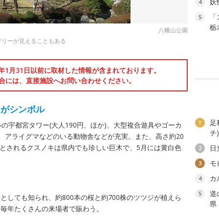
妖
4
「
5
栃
八幡山公園
ツリーが見えることもある
6年1月31日以前に取材した情報が含まれております。
合には、直接施設へお問い合わせください。
ーがシンボル
足
1
の宇都宮タワー(大人190円、ほか)、大型複合遊具やゴーカ
チ
ーU、アライグマなどのいる動物舎などが充実。また、高さ約20
0年とされるクスノキは県内でも珍しい巨木で、5月には黄白色
日
2
モ
3
カ
4
道
5
としても知られ、約800本の桜と約700株のツツジが植えら
県
、毎年たくさんの来場者で賑わう。