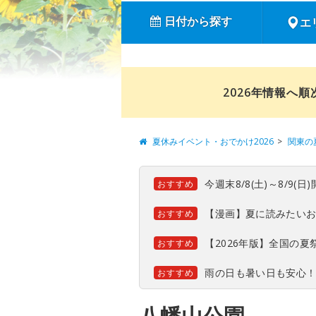
日付から探す
エ
2026年情報へ
夏休みイベント・おでかけ2026
関東の
今週末8/8(土)～8/9
おすすめ
【漫画】夏に読みたい
おすすめ
【2026年版】全国の
おすすめ
雨の日も暑い日も安心
おすすめ
八幡山公園