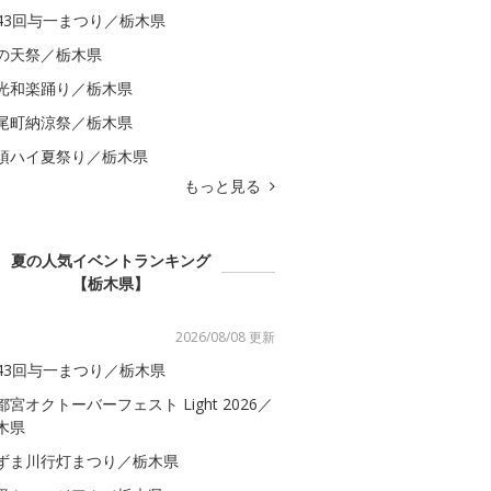
43回与一まつり／栃木県
の天祭／栃木県
光和楽踊り／栃木県
尾町納涼祭／栃木県
須ハイ夏祭り／栃木県
もっと見る
夏の人気イベントランキング
【栃木県】
2026/08/08 更新
43回与一まつり／栃木県
都宮オクトーバーフェスト Light 2026／
木県
ずま川行灯まつり／栃木県