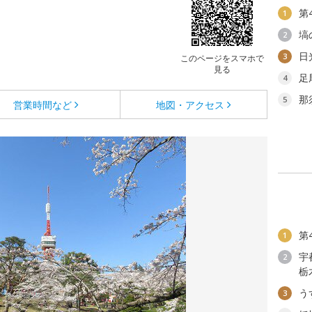
第
1
塙
2
日
3
このページをスマホで
見る
足
4
那
5
営業時間など
地図・アクセス
第
1
宇
2
栃
う
3