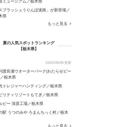
怪ミュージアム／栃木県
スプラッシュうりんぼ迷路」が新登場／
木県
もっと見る
夏の人気スポットランキング
【栃木県】
2026/08/08 更新
利渡良瀬ウオーターパーク(わたらせビー
)／栃木県
光トレジャーハンティング／栃木県
ビリティリゾートもてぎ／栃木県
ルビー 清原工場／栃木県
の駅 うつのみや ろまんちっく村／栃木
もっと見る