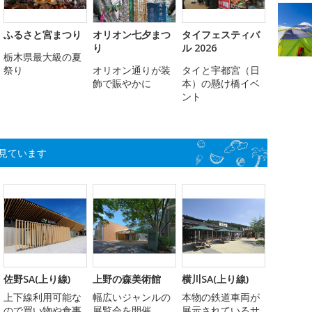
ふるさと宮まつり
オリオン七夕まつ
タイフェスティバ
り
ル 2026
栃木県最大級の夏
祭り
オリオン通りが装
タイと宇都宮（日
飾で賑やかに
本）の懸け橋イベ
ント
見ています
佐野SA(上り線)
上野の森美術館
横川SA(上り線)
上下線利用可能な
幅広いジャンルの
本物の鉄道車両が
ので買い物や食事
展覧会を開催
展示されているサ