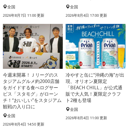
全国
全国
2026年8月7日 11:00
更新
2026年8月4日 17:00
更新
今週末開幕！Ｊリーグのス
冷やすと缶に“沖縄の海”が出
タジアムグルメ約2000店舗
現、オリオン夏限定
をガイドする食べログサー
「BEACH CHILL」が公式通
ビス「スタモグ」がローン
販で大人気！夏限定クラフ
チ！“おいしい”をスタジアム
ト2種も登場
観戦の入り口に
全国
全国
2026年8月4日 11:00
更新
2026年8月4日 14:50
更新