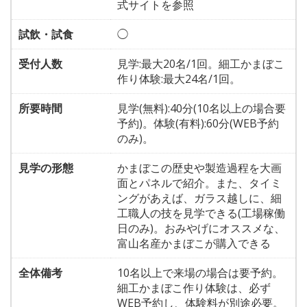
式サイトを参照
試飲・試食
◯
受付人数
見学:最大20名/1回。細工かまぼこ
作り体験:最大24名/1回。
所要時間
見学(無料):40分(10名以上の場合要
予約)。体験(有料):60分(WEB予約
のみ)。
見学の形態
かまぼこの歴史や製造過程を大画
面とパネルで紹介。また、タイミ
ングがあえば、ガラス越しに、細
工職人の技を見学できる(工場稼働
日のみ)。おみやげにオススメな、
富山名産かまぼこが購入できる
全体備考
10名以上で来場の場合は要予約。
細工かまぼこ作り体験は、必ず
WEB予約し、体験料が別途必要。