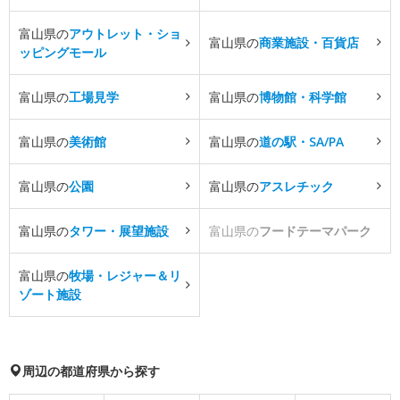
富山県の
アウトレット・ショ
富山県の
商業施設・百貨店
ッピングモール
富山県の
工場見学
富山県の
博物館・科学館
富山県の
美術館
富山県の
道の駅・SA/PA
富山県の
公園
富山県の
アスレチック
富山県の
タワー・展望施設
富山県の
フードテーマパーク
富山県の
牧場・レジャー＆リ
ゾート施設
周辺の都道府県から探す