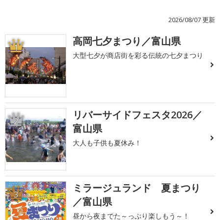
2026/08/07 更新
高岡七夕まつり／富山県
1
大型七夕が商店街を彩る伝統の七夕まつり
リバーサイドフェスタ2026／
2
富山県
大人も子供も夏休み！
ミラージュランド 夏まつり
3
／富山県
昼から夜までた～っぷり楽しもう～！