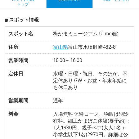
トップ
スポット情報
スポット名
梅かまミュージアム U-mei館
住所
富山県
富山市水橋肘崎482-8
営業時間
10:00～16:00
定休日
水曜・日曜・祝日。そのほか、不
定休あり GW・お盆・年末年始に
も休日あり
営業期間
通年
料金
入場無料 体験コース、物販は別途
有料。細工かまぼこ体験(要予約)：
1人1980円、親子ペア(大人1名＋
小学生以下1名)2970円。詳細は公