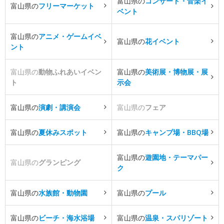
富山県の
コンサート・音楽イ
富山県の
フリーマーケット
ベント
富山県の
アニメ・ゲームイベ
富山県の
花イベント
ント
富山県の
動物ふれあいイベン
富山県の
美術展・博物展・展
ト
示会
富山県の
演劇・講演会
富山県の
フェア
富山県の
夏休みスポット
富山県の
キャンプ場・BBQ場
富山県の
遊園地・テーマパー
富山県の
グランピング
ク
富山県の
水族館・動物園
富山県の
プール
富山県の
ビーチ・海水浴場
富山県の
温泉・スパリゾート