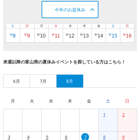
今年のお盆休み
土
日
月
火
水
木
金
土
日
8/
8/
8/
8/
8/
8/
8/
8/
8/
8
9
10
11
12
13
14
15
16
来週以降の富山県の夏休みイベントを探している方はこちら！
6月
7月
8月
月
火
水
木
金
土
日
1
2
3
4
5
6
7
8
9