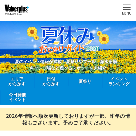
MENU
夏のイベント情報が満載！夏祭りやプール、海水浴場、
キャンプ場など遊べるスポットを大紹介
エリア
日付
イベント
夏祭り
から探す
から探す
ランキング
今日開催
イベント
2026年情報へ順次更新しておりますが一部、昨年の情
報もございます。予めご了承ください。