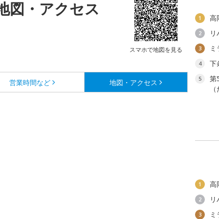
地図・アクセス
高
1
リ
2
ミ
3
スマホで地図を見る
下
4
第
5
営業時間など
地図・アクセス
（
高
1
リ
2
ミ
3