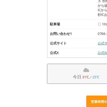
ス 
から徒
ICか
杉IC
駐車場
〇 1
お問い合わせ1
0766-
公式サイト
公式
公式X
公式
今日
31℃
／
25℃
営業時間