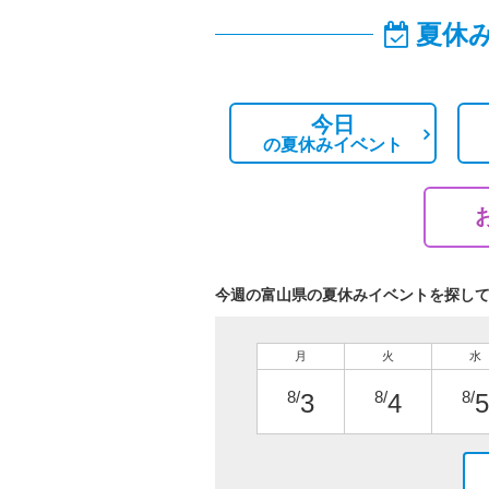
夏休
今日
の
夏休みイベント
今週の富山県の夏休みイベントを探し
月
火
水
8/
8/
8/
3
4
5