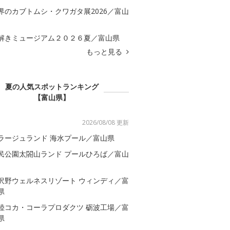
界のカブトムシ・クワガタ展2026／富山
解きミュージアム２０２６夏／富山県
もっと見る
夏の人気スポットランキング
【富山県】
2026/08/08 更新
ラージュランド 海水プール／富山県
民公園太閤山ランド プールひろば／富山
沢野ウェルネスリゾート ウィンディ／富
県
陸コカ・コーラプロダクツ 砺波工場／富
県