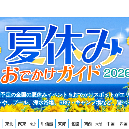
開催予定の全国の夏休みイベント＆おでかけスポットがエ
トや、プール、海水浴場、BBQ・キャンプ場など、遊べ
道
東北
関東
甲信越
東海
北陸
関西
中国
四国
東京
大阪