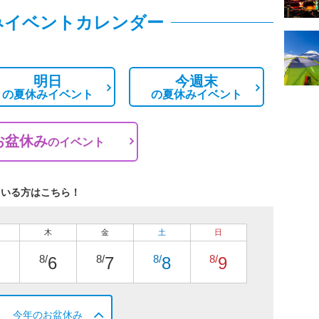
みイベントカレンダー
明日
今週末
の
夏休みイベント
の
夏休みイベント
お盆休み
の
イベント
ている方はこちら！
木
金
土
日
8/
8/
8/
8/
6
7
8
9
今年のお盆休み