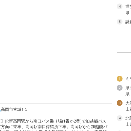
世
4
県
謎
5
ミ
1
県
2
県
大
3
山
県
高岡市古城1-5
北
4
】JR新高岡駅から南口バス乗り場(1番か2番)で加越能バス
山
駅方面に乗車、高岡駅南口停留所下車。高岡駅から加越能バ