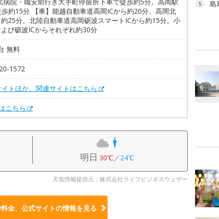
市民病院・職安前行き大手町停留所下車で徒歩約5分。高岡駅
島
5
歩約15分 【車】能越自動車道高岡ICから約20分。高岡北
ら約25分。北陸自動車道高岡砺波スマートICから約15分。小
および砺波ICからそれぞれ約30分
0台 無料
20-1572
サイトほか、関連サイトはこちら
Xはこちら
明日
30℃
／
24℃
天気情報提供元：株式会社ライフビジネスウェザー
や料金、公式サイトの
情報を見る