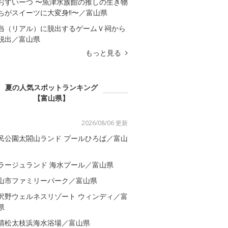
おすいーつ 〜魚津水族館の推しの生き物
ちがスイーツに大変身!!〜／富山県
当（リアル）に脱出するゲームＶ祠から
脱出／富山県
もっと見る
夏の人気スポットランキング
【富山県】
2026/08/06 更新
民公園太閤山ランド プールひろば／富山
ラージュランド 海水プール／富山県
山市ファミリーパーク／富山県
沢野ウェルネスリゾート ウィンディ／富
県
晴松太枝浜海水浴場／富山県