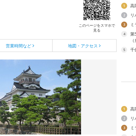
高
1
リ
2
ミ
3
このページをスマホで
見る
第
4
（
営業時間など
地図・アクセス
千
5
高
1
リ
2
ミ
3