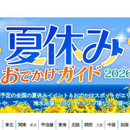
開催予定の全国の夏休みイベント＆おでかけスポットがエ
トや、プール、海水浴場、BBQ・キャンプ場など、遊べ
道
東北
関東
甲信越
東海
北陸
関西
中国
四国
東京
大阪