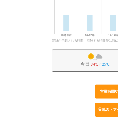
混雑が予想される時間：混雑する時間帯は特
今日
34℃
／
25℃
営業時間
地図・ア