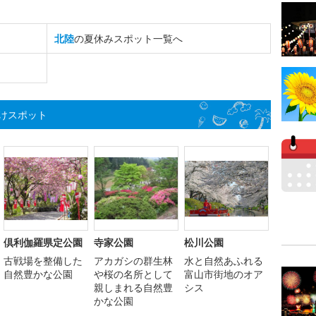
北陸
の夏休みスポット一覧へ
けスポット
倶利伽羅県定公園
寺家公園
松川公園
古戦場を整備した
アカガシの群生林
水と自然あふれる
自然豊かな公園
や桜の名所として
富山市街地のオア
親しまれる自然豊
シス
かな公園