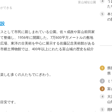
う
4
富山城址公園
た
とができる
本
5
の
施設
シスとして市民に親しまれている公園。佐々成政や富山前田家
整備し、1956年に開園した。7万600平方メートルの敷地
水広場、東洋の古美術を中心に展示する佐藤記念美術館がある
市郷土博物館では、400年以上にわたる富山城の歴史を紹介
県
1
県
を楽しむ多くの人たちでにぎわう。
ミ
2
富
3
大
4
山
の目安です。
雨
5