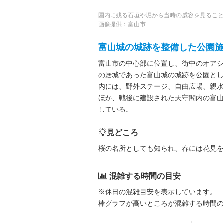
園内に残る石垣や堀から当時の威容を見るこ
画像提供：富山市
富山城の城跡を整備した公園
富山市の中心部に位置し、街中のオア
の居城であった富山城の城跡を公園として
内には、野外ステージ、自由広場、親
ほか、戦後に建設された天守閣内の富山
している。
見どころ
桜の名所としても知られ、春には花見
混雑する時間の目安
※休日の混雑目安を表示しています。
棒グラフが高いところが混雑する時間