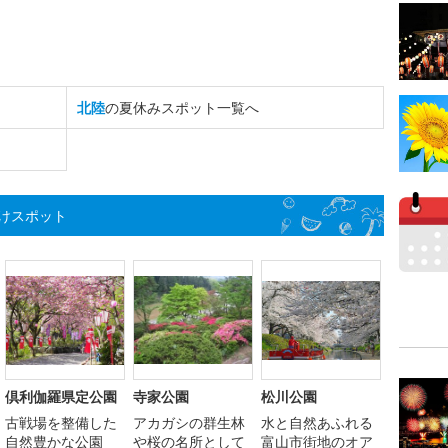
北陸
の夏休みスポット一覧へ
けスポット
倶利伽羅県定公園
寺家公園
松川公園
古戦場を整備した
アカガシの群生林
水と自然あふれる
自然豊かな公園
や桜の名所として
富山市街地のオア