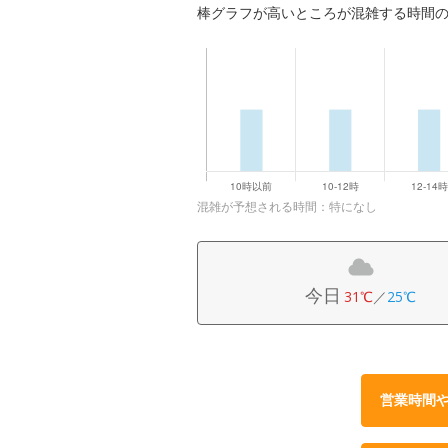
棒グラフが高いところが混雑する時間
混雑が予想される時間：特になし
今日
31℃
／
25℃
営業時間