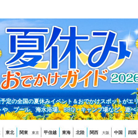
開催予定の全国の夏休みイベント＆おでかけスポットがエ
トや、プール、海水浴場、BBQ・キャンプ場など、遊べ
道
東北
関東
甲信越
東海
北陸
関西
中国
四国
東京
大阪