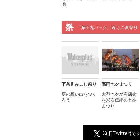
地
「海王丸パーク」近くの夏祭り
下条川みこし祭り
高岡七夕まつり
夏の想い出をつく
大型七夕が商店街
ろう
を彩る伝統の七夕
まつり
X(旧Twitter)