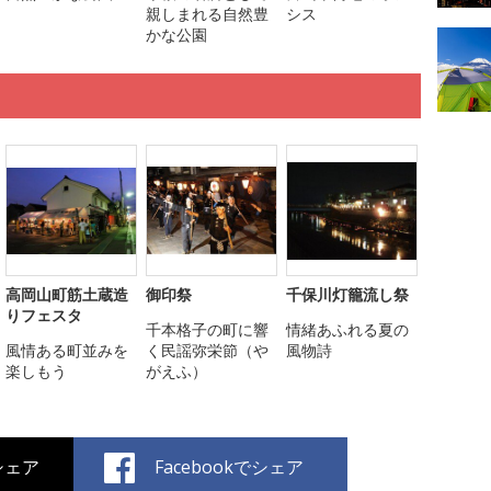
親しまれる自然豊
シス
かな公園
高岡山町筋土蔵造
御印祭
千保川灯籠流し祭
りフェスタ
千本格子の町に響
情緒あふれる夏の
風情ある町並みを
く民謡弥栄節（や
風物詩
楽しもう
がえふ）
でシェア
Facebookでシェア