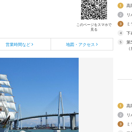
高
1
リ
2
ミ
3
このページをスマホで
見る
下
4
第
5
営業時間など
地図・アクセス
（
高
1
リ
2
ミ
3