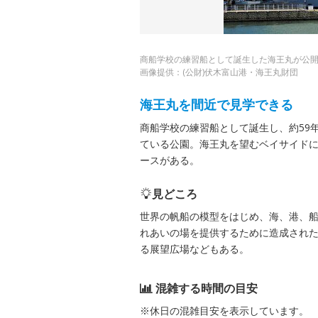
商船学校の練習船として誕生した海王丸が公
画像提供：(公財)伏木富山港・海王丸財団
海王丸を間近で見学できる
商船学校の練習船として誕生し、約59年
ている公園。海王丸を望むベイサイド
ースがある。
見どころ
世界の帆船の模型をはじめ、海、港、
れあいの場を提供するために造成され
る展望広場などもある。
混雑する時間の目安
※休日の混雑目安を表示しています。