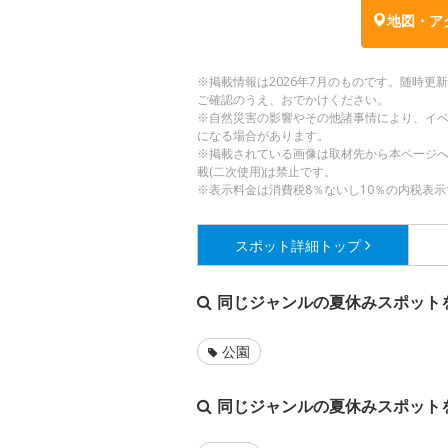
地図・ア
※掲載情報は2026年7月のものです。随時
ご確認のうえ、おでかけください。
※自然災害の影響やその他諸事情により、イ
になる場合があります。
※掲載されている画像は取材先から本ページ
載(二次使用)は禁止です。
※表示料金は消費税8％ないし10％の内税表示
スポット詳細
トップ
同じジャンルの夏休みスポット
公園
同じジャンルの夏休みスポット