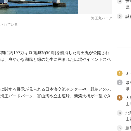
世
4
県
謎
5
海王丸パーク
開されている
間に約197万キロ(地球約50周)を航海した海王丸が公開され
には、爽やかな潮風と緑の芝生に囲まれた広場やイベントスペ
ミ
1
県
2
県
船に関する展示が見られる日本海交流センターや、野鳥とのふ
た海王バードパーク、富山湾や立山連峰、新湊大橋が一望でき
大
3
山
北
4
山
島
5