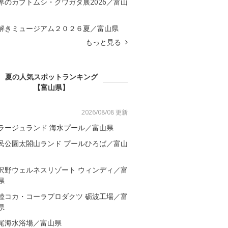
界のカブトムシ・クワガタ展2026／富山
解きミュージアム２０２６夏／富山県
もっと見る
夏の人気スポットランキング
【富山県】
2026/08/08 更新
ラージュランド 海水プール／富山県
民公園太閤山ランド プールひろば／富山
沢野ウェルネスリゾート ウィンディ／富
県
陸コカ・コーラプロダクツ 砺波工場／富
県
尾海水浴場／富山県