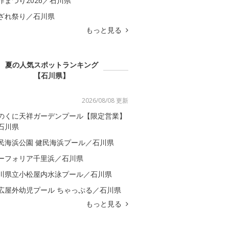
咋まつり2026／石川県
ざれ祭り／石川県
もっと見る
夏の人気スポットランキング
【石川県】
2026/08/08 更新
のくに天祥ガーデンプール【限定営業】
石川県
民海浜公園 健民海浜プール／石川県
ーフォリア千里浜／石川県
川県立小松屋内水泳プール／石川県
広屋外幼児プール ちゃっぷる／石川県
もっと見る