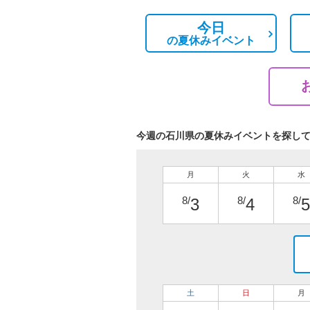
今日
の
夏休みイベント
今週の石川県の夏休みイベントを探し
月
火
水
8/
8/
8/
3
4
5
土
日
月