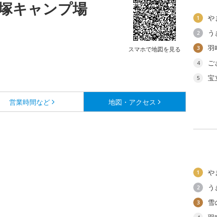
塚キャンプ場
や
1
う
2
羽
3
スマホで地図を見る
ご
4
宝
5
営業時間など
地図・アクセス
や
1
う
2
雪
3