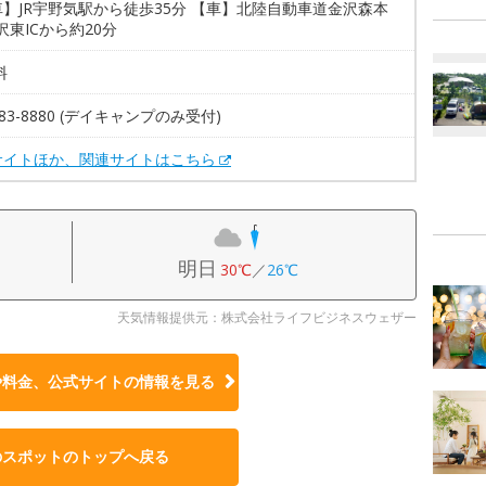
】JR宇野気駅から徒歩35分 【車】北陸自動車道金沢森本
金沢東ICから約20分
料
283-8880 (デイキャンプのみ受付)
サイトほか、関連サイトはこちら
明日
30℃
／
26℃
天気情報提供元：株式会社ライフビジネスウェザー
や料金、公式サイトの
情報を見る
のスポットのトップへ戻る