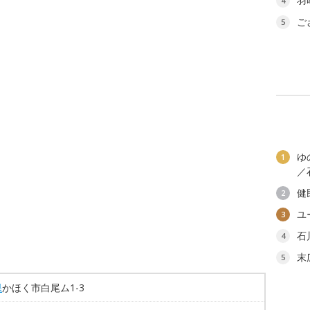
羽
4
ご
5
ゆ
1
／
健
2
ユ
3
石
4
末
5
県
かほく市白尾ム1-3