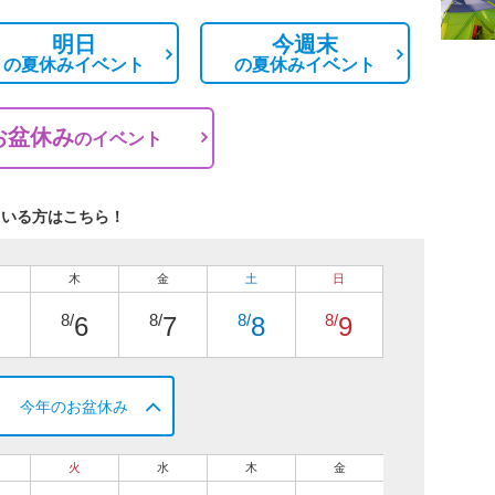
明日
今週末
の
夏休みイベント
の
夏休みイベント
お盆休み
の
イベント
ている方はこちら！
木
金
土
日
8/
8/
8/
8/
6
7
8
9
今年のお盆休み
火
水
木
金