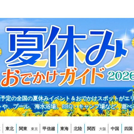
開催予定の全国の夏休みイベント＆おでかけスポットがエ
トや、プール、海水浴場、BBQ・キャンプ場など、遊べ
道
東北
関東
甲信越
東海
北陸
関西
中国
四国
東京
大阪