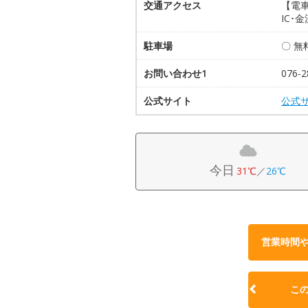
交通アクセス
【電車
IC･
駐車場
〇 無
お問い合わせ1
076-
公式サイト
公式
今日
31℃
／
26℃
営業時間
こ