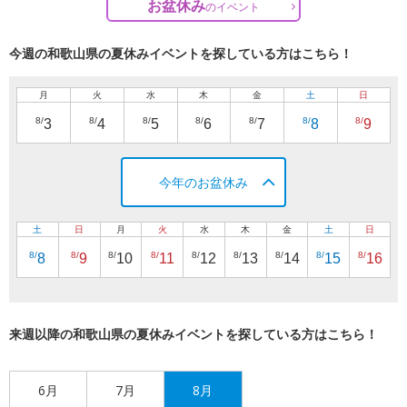
お盆休み
の
イベント
今週の和歌山県の夏休みイベントを探している方はこちら！
月
火
水
木
金
土
日
8/
8/
8/
8/
8/
8/
8/
3
4
5
6
7
8
9
今年のお盆休み
土
日
月
火
水
木
金
土
日
8/
8/
8/
8/
8/
8/
8/
8/
8/
8
9
10
11
12
13
14
15
16
来週以降の和歌山県の夏休みイベントを探している方はこちら！
6月
7月
8月