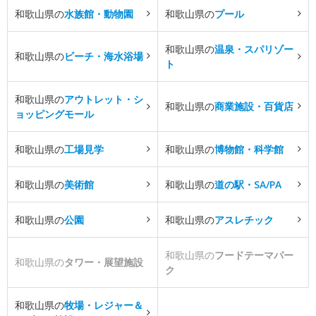
和歌山県の
水族館・動物園
和歌山県の
プール
和歌山県の
温泉・スパリゾー
和歌山県の
ビーチ・海水浴場
ト
和歌山県の
アウトレット・シ
和歌山県の
商業施設・百貨店
ョッピングモール
和歌山県の
工場見学
和歌山県の
博物館・科学館
和歌山県の
美術館
和歌山県の
道の駅・SA/PA
和歌山県の
公園
和歌山県の
アスレチック
和歌山県の
フードテーマパー
和歌山県の
タワー・展望施設
ク
和歌山県の
牧場・レジャー＆