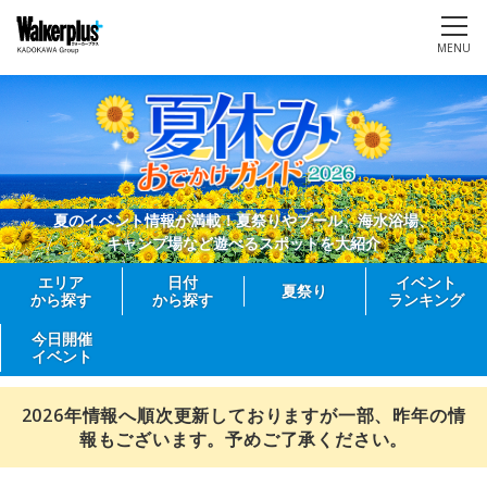
MENU
夏のイベント情報が満載！夏祭りやプール、海水浴場、
キャンプ場など遊べるスポットを大紹介
エリア
日付
イベント
夏祭り
から探す
から探す
ランキング
今日開催
イベント
2026年情報へ順次更新しておりますが一部、昨年の情
報もございます。予めご了承ください。