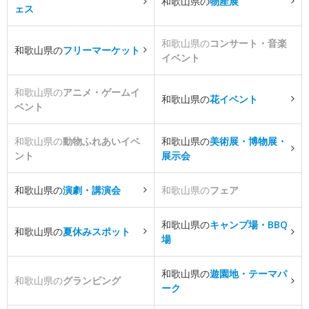
和歌山県の
物産展
ェス
和歌山県の
コンサート・音楽
和歌山県の
フリーマーケット
イベント
和歌山県の
アニメ・ゲームイ
和歌山県の
花イベント
ベント
和歌山県の
動物ふれあいイベ
和歌山県の
美術展・博物展・
ント
展示会
和歌山県の
演劇・講演会
和歌山県の
フェア
和歌山県の
キャンプ場・BBQ
和歌山県の
夏休みスポット
場
和歌山県の
遊園地・テーマパ
和歌山県の
グランピング
ーク