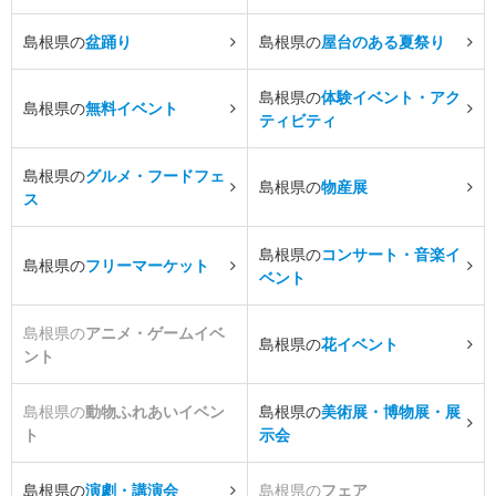
島根県の
盆踊り
島根県の
屋台のある夏祭り
島根県の
体験イベント・アク
島根県の
無料イベント
ティビティ
島根県の
グルメ・フードフェ
島根県の
物産展
ス
島根県の
コンサート・音楽イ
島根県の
フリーマーケット
ベント
島根県の
アニメ・ゲームイベ
島根県の
花イベント
ント
島根県の
動物ふれあいイベン
島根県の
美術展・博物展・展
ト
示会
島根県の
演劇・講演会
島根県の
フェア