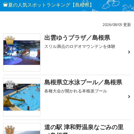
夏の人気スポットランキング【島根県】
2026/08/05 更新
出雲ゆうプラザ／島根県
1
スリル満点のロデオマウンテンを体験
島根県立水泳プール／島根県
2
各種大会が開かれる本格派プール
道の駅 津和野温泉なごみの里
3