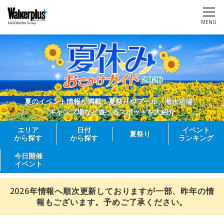
MENU
夏のイベント情報が満載！夏祭りやプール、海水浴場、
キャンプ場など遊べるスポットを大紹介
エリア
日付
イベント
夏祭り
から探す
から探す
ランキング
今日開催
イベント
2026年情報へ順次更新しておりますが一部、昨年の情
報もございます。予めご了承ください。