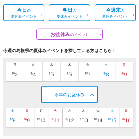
今日
明日
今週末
の
の
の
夏休みイベント
夏休みイベント
夏休みイベント
お盆休み
の
イベント
今週の島根県の夏休みイベントを探している方はこちら！
月
火
水
木
金
土
日
8/
8/
8/
8/
8/
8/
8/
3
4
5
6
7
8
9
今年のお盆休み
土
日
月
火
水
木
金
土
日
8/
8/
8/
8/
8/
8/
8/
8/
8/
8
9
10
11
12
13
14
15
16