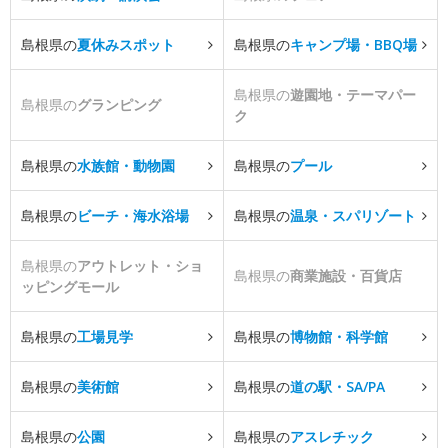
島根県の
夏休みスポット
島根県の
キャンプ場・BBQ場
島根県の
遊園地・テーマパー
島根県の
グランピング
ク
島根県の
水族館・動物園
島根県の
プール
島根県の
ビーチ・海水浴場
島根県の
温泉・スパリゾート
島根県の
アウトレット・ショ
島根県の
商業施設・百貨店
ッピングモール
島根県の
工場見学
島根県の
博物館・科学館
島根県の
美術館
島根県の
道の駅・SA/PA
島根県の
公園
島根県の
アスレチック