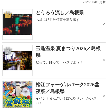
2026/08/05 更新
とうろう流し／島根県
1
お盆に迎えた精霊を送り出す
玉造温泉 夏まつり2026／島根
2
県
歌って、踊って、ハジけよう！
松江フォーゲルパーク2026盆
3
夜祭／島根県
イベントまんさい！ぼんやさい かいさ
い！