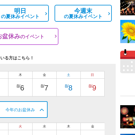
明日
今週末
の
夏休みイベント
の
夏休みイベント
お盆休み
の
イベント
ている方はこちら！
木
金
土
日
8/
8/
8/
8/
6
7
8
9
今年のお盆休み
火
水
木
金