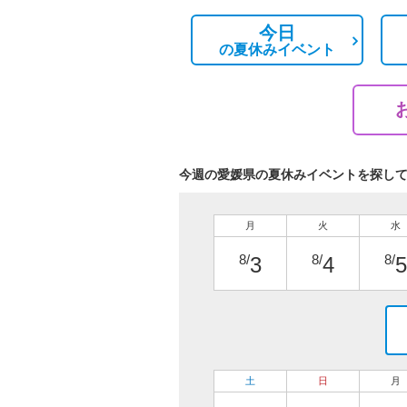
今日
の
夏休みイベント
今週の愛媛県の夏休みイベントを探し
月
火
水
8/
8/
8/
3
4
5
土
日
月