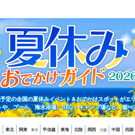
開催予定の全国の夏休みイベント＆おでかけスポットがエ
トや、プール、海水浴場、BBQ・キャンプ場など、遊べ
道
東北
関東
甲信越
東海
北陸
関西
中国
四国
東京
大阪