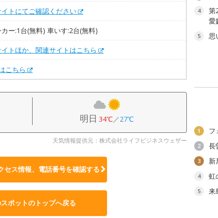
第
サイトにてご確認ください
4
愛
カー:1台(無料) 車いす:2台(無料)
思
5
サイトほか、関連サイトはこちら
Xはこちら
明日
34℃
／
27℃
フ
1
天気情報提供元：株式会社ライフビジネスウェザー
長
2
新
3
クセス情報、電話番号を確認する
虹
4
来
5
のスポットのトップへ戻る