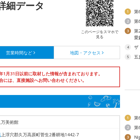
詳細データ
第
1
第
2
第
3
このページをスマホで
見る
愛
ザ
4
営業時間など
地図・アクセス
五
5
6年1月31日以前に取材した情報が含まれております。
合には、直接施設へお問い合わせください。
第
1
久万美術館
第
2
県
上浮穴郡久万高原町菅生2番耕地1442-7
Ni
3