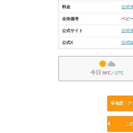
料金
公式
全体備考
ベビー
公式サイト
公式
公式X
公式
今日
36℃
／
27℃
地図・ア
こ