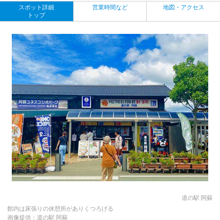
スポット詳細
営業時間など
地図・アクセス
トップ
道の駅 阿蘇
館内は床張りの休憩所がありくつろげる
画像提供：道の駅 阿蘇