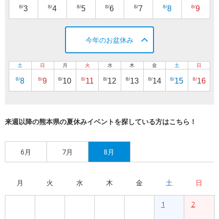
8/
8/
8/
8/
8/
8/
8/
3
4
5
6
7
8
9
今年のお盆休み
土
日
月
火
水
木
金
土
日
8/
8/
8/
8/
8/
8/
8/
8/
8/
8
9
10
11
12
13
14
15
16
来週以降の熊本県の夏休みイベントを探している方はこちら！
6月
7月
8月
月
火
水
木
金
土
日
1
2