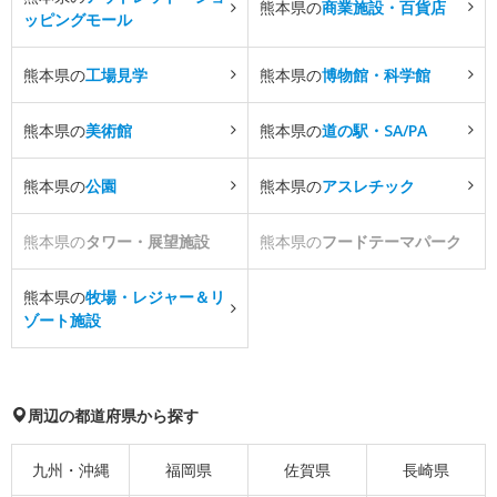
熊本県の
商業施設・百貨店
ッピングモール
熊本県の
工場見学
熊本県の
博物館・科学館
熊本県の
美術館
熊本県の
道の駅・SA/PA
熊本県の
公園
熊本県の
アスレチック
熊本県の
タワー・展望施設
熊本県の
フードテーマパーク
熊本県の
牧場・レジャー＆リ
ゾート施設
周辺の都道府県から探す
九州・沖縄
福岡県
佐賀県
長崎県