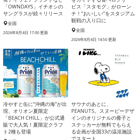
「OWNDAYS」イチオシの
ビス「スタモグ」がローン
サングラスが続々リリース
チ！“おいしい”をスタジアム
観戦の入り口に
全国
全国
2026年8月4日 17:00
更新
2026年8月4日 14:50
更新
冷やすと缶に“沖縄の海”が出
サウナのあとに、
現、オリオン夏限定
PEANUTS。スヌーピーデザ
「BEACH CHILL」が公式通
インのオリジナルの冊子と
販で大人気！夏限定クラフ
ステッカーが無料でもらえ
ト2種も登場
る企画が全国33の温浴施設
でスタート