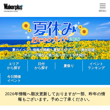
MENU
夏のイベント情報が満載！夏祭りやプール、海水浴場、
キャンプ場など遊べるスポットを大紹介
エリア
日付
イベント
夏祭り
から探す
から探す
ランキング
今日開催
イベント
2026年情報へ順次更新しておりますが一部、昨年の情
報もございます。予めご了承ください。