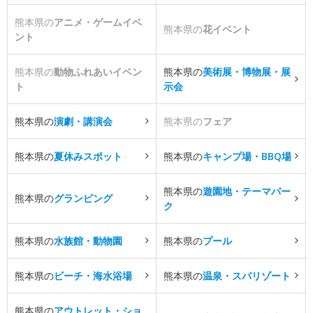
熊本県の
アニメ・ゲームイベ
熊本県の
花イベント
ント
熊本県の
動物ふれあいイベン
熊本県の
美術展・博物展・展
ト
示会
熊本県の
演劇・講演会
熊本県の
フェア
熊本県の
夏休みスポット
熊本県の
キャンプ場・BBQ場
熊本県の
遊園地・テーマパー
熊本県の
グランピング
ク
熊本県の
水族館・動物園
熊本県の
プール
熊本県の
ビーチ・海水浴場
熊本県の
温泉・スパリゾート
熊本県の
アウトレット・ショ