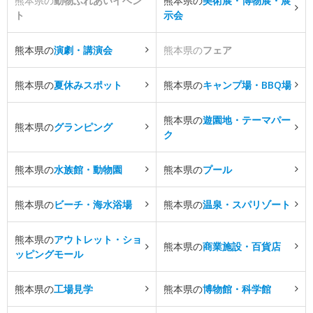
熊本県の
動物ふれあいイベン
熊本県の
美術展・博物展・展
ト
示会
熊本県の
演劇・講演会
熊本県の
フェア
熊本県の
夏休みスポット
熊本県の
キャンプ場・BBQ場
熊本県の
遊園地・テーマパー
熊本県の
グランピング
ク
熊本県の
水族館・動物園
熊本県の
プール
熊本県の
ビーチ・海水浴場
熊本県の
温泉・スパリゾート
熊本県の
アウトレット・ショ
熊本県の
商業施設・百貨店
ッピングモール
熊本県の
工場見学
熊本県の
博物館・科学館