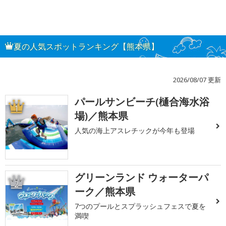
夏の人気スポットランキング【熊本県】
2026/08/07 更新
パールサンビーチ(樋合海水浴
1
場)／熊本県
人気の海上アスレチックが今年も登場
グリーンランド ウォーターパ
2
ーク／熊本県
7つのプールとスプラッシュフェスで夏を
満喫