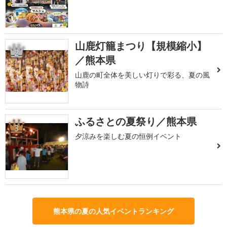
山鹿灯籠まつり【規模縮小】
2
／熊本県
山鹿の町全体を美しい灯りで彩る、夏の風
物詩
ふるさとの夏祭り／熊本県
3
夕涼みを楽しむ夏の恒例イベント
熊本県の夏の人気イベントランキング