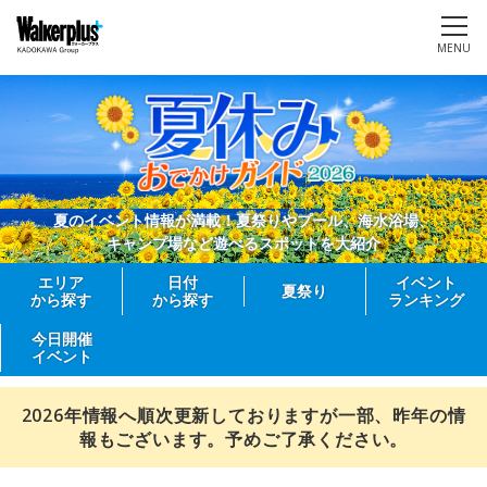
MENU
夏のイベント情報が満載！夏祭りやプール、海水浴場、
キャンプ場など遊べるスポットを大紹介
エリア
日付
イベント
夏祭り
から探す
から探す
ランキング
今日開催
イベント
2026年情報へ順次更新しておりますが一部、昨年の情
報もございます。予めご了承ください。