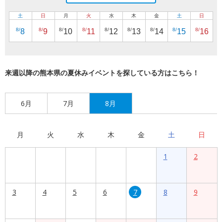
土
日
月
火
水
木
金
土
日
8/
8/
8/
8/
8/
8/
8/
8/
8/
8
9
10
11
12
13
14
15
16
来週以降の熊本県の夏休みイベントを探している方はこちら！
6月
7月
8月
月
火
水
木
金
土
日
1
2
3
4
5
6
7
8
9