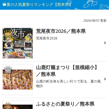
夏の人気夏祭りランキング【熊本県】
2026/08/07 更新
荒尾夜市2026／熊本県
1
荒尾夜市2026
山鹿灯籠まつり【規模縮小】
2
／熊本県
山鹿の町全体を美しい灯りで彩る、夏の風
物詩
ふるさとの夏祭り／熊本県
3