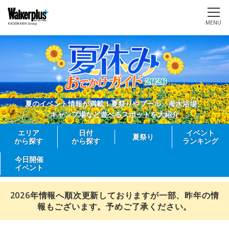
MENU
夏のイベント情報が満載！夏祭りやプール、海水浴場、
キャンプ場など遊べるスポットを大紹介
エリア
日付
イベント
夏祭り
から探す
から探す
ランキング
今日開催
イベント
2026年情報へ順次更新しておりますが一部、昨年の情
報もございます。予めご了承ください。