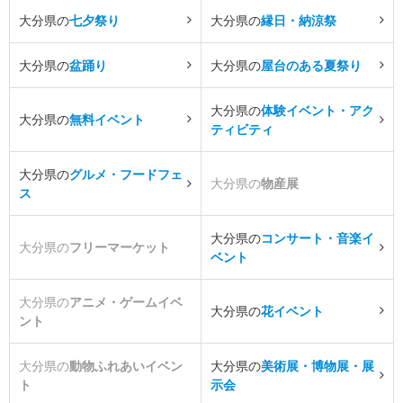
大分県の
七夕祭り
大分県の
縁日・納涼祭
大分県の
盆踊り
大分県の
屋台のある夏祭り
大分県の
体験イベント・アク
大分県の
無料イベント
ティビティ
大分県の
グルメ・フードフェ
大分県の
物産展
ス
大分県の
コンサート・音楽イ
大分県の
フリーマーケット
ベント
大分県の
アニメ・ゲームイベ
大分県の
花イベント
ント
大分県の
動物ふれあいイベン
大分県の
美術展・博物展・展
ト
示会