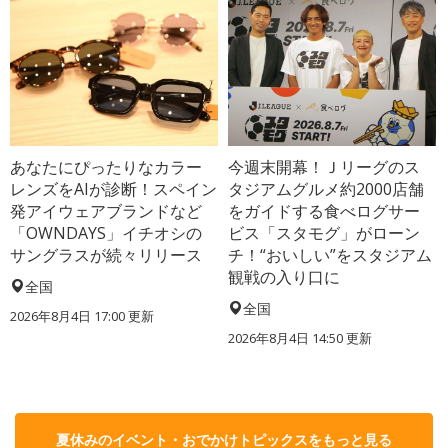
あなたにぴったりなカラー
今週末開幕！Ｊリーグのス
レンズをAIが診断！スペイン
タジアムグルメ約2000店舗
発アイウェアブランドなど
をガイドする食べログサー
「OWNDAYS」イチオシの
ビス「スタモグ」がローン
サングラスが続々リリース
チ！“おいしい”をスタジアム
観戦の入り口に
全国
全国
2026年8月4日 17:00
更新
2026年8月4日 14:50
更新
夏休みのイベント・おでかけトピックスをもっと見る