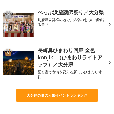
べっぷ浜脇薬師祭り／大分県
2
別府温泉発祥の地で、温泉の恵みに感謝す
る祭り
長崎鼻ひまわり回廊 金色 -
3
konjiki-（ひまわりライトア
ップ）／大分県
昼と夜で表情を変える新しいひまわり体
験！
大分県の夏の人気イベントランキング