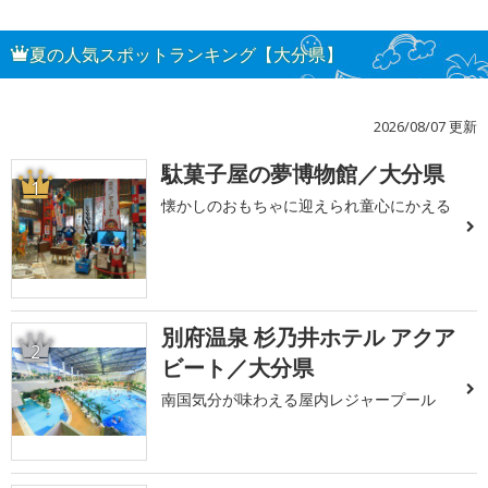
夏の人気スポットランキング【大分県】
2026/08/07 更新
駄菓子屋の夢博物館／大分県
1
懐かしのおもちゃに迎えられ童心にかえる
別府温泉 杉乃井ホテル アクア
2
ビート／大分県
南国気分が味わえる屋内レジャープール