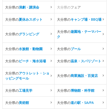
大分県の
演劇・講演会
大分県の
フェア
大分県の
夏休みスポット
大分県の
キャンプ場・BBQ場
大分県の
遊園地・テーマパー
大分県の
グランピング
ク
大分県の
水族館・動物園
大分県の
プール
大分県の
ビーチ・海水浴場
大分県の
温泉・スパリゾート
大分県の
アウトレット・ショ
大分県の
商業施設・百貨店
ッピングモール
大分県の
工場見学
大分県の
博物館・科学館
大分県の
美術館
大分県の
道の駅・SA/PA