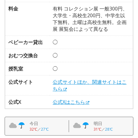
料金
有料 コレクション展 一般300円、
大学生・高校生200円、中学生以
下無料。土曜は高校生無料。企画
展 展覧会によって異なる
ベビーカー貸出
◯
おむつ交換台
◯
授乳室
◯
公式サイト
公式サイトほか、関連サイトはこ
ちら
公式X
公式Xはこちら
今日
明日
32℃
／
27℃
31℃
／
28℃