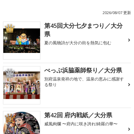
2026/08/07 更新
第45回大分七夕まつり／大分
1
県
夏の風物詩が大分の街を熱気に包む
べっぷ浜脇薬師祭り／大分県
2
別府温泉発祥の地で、温泉の恵みに感謝す
る祭り
第42回 府内戦紙／大分県
3
威風絢爛 〜府内に咲き誇れ!綺羅の華〜