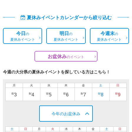
夏休みイベントカレンダーから絞り込む
今日
明日
今週末
の
の
の
夏休みイベント
夏休みイベント
夏休みイベント
お盆休み
の
イベント
今週の大分県の夏休みイベントを探している方はこちら！
月
火
水
木
金
土
日
8/
8/
8/
8/
8/
8/
8/
3
4
5
6
7
8
9
今年のお盆休み
土
日
月
火
水
木
金
土
日